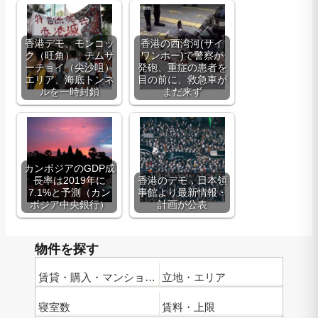
香港デモ、モンコッ
香港の西湾河(サイ
ク（旺角）、チムサ
ワンホー)で警察が
ーチョイ（尖沙咀）
発砲、重症の患者を
エリア、海底トンネ
目の前に、救急車が
ルを一時封鎖
まだ来ず
カンボジアのGDP成
長率は2019年に
香港のデモ，日本領
7.1%と予測（カン
事館より最新情報・
ボジア中央銀行）
計画が公表
物件を探す
賃貸・購入・マンション名
立地・エリア
寝室数
賃料・上限