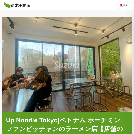
JA
鈴木不動産
Up Noodle Tokyo|ベトナム ホーチミン
ファンビッチャンのラーメン店【店舗の