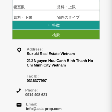
寝室数
賃料・上限
賃料・下限
物件のタイプ
特徴
検索
Address:
Suzuki Real Estate Vietnam
21J Nguyen Huu Canh Binh Thanh Ho
Chi Minh City Vietnam
Tax ID:
0316377997
Phone:
0914 408 621
Email:
info@asia-prop.com