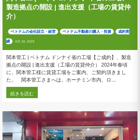
製造拠点の開設 | 進出支援（工場の賃貸仲
介）
ベトナムの会社設立・経営
ベトナム不動産の購入・投資
成約実
-
,
,
績
-
6月 18, 2025
関本管工 | ベトナム ドンナイ省の工場【ご成約】、製造
拠点の開設 | 進出支援（工場の賃貸仲介） 2024年春頃
に、関本管工様に賃貸工場をご案内、ご契約頂きまし
た。 関本管工さまへは、ホーチミン市内、ロ…
続きを読む