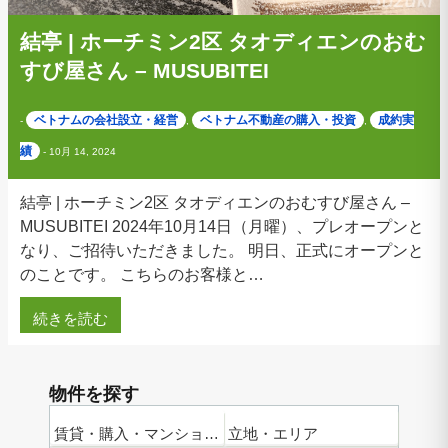
結亭 | ホーチミン2区 タオディエンのおむ
すび屋さん – MUSUBITEI
ベトナムの会社設立・経営
ベトナム不動産の購入・投資
成約実
-
,
,
績
-
10月 14, 2024
結亭 | ホーチミン2区 タオディエンのおむすび屋さん –
MUSUBITEI 2024年10月14日（月曜）、プレオープンと
なり、ご招待いただきました。 明日、正式にオープンと
のことです。 こちらのお客様と…
続きを読む
物件を探す
賃貸・購入・マンション名
立地・エリア