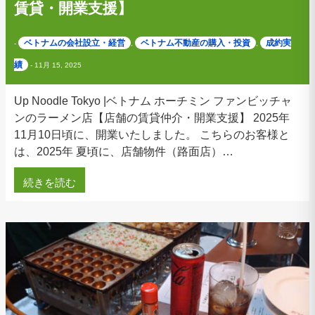
賃貸・開業支援】
ベトナムの会社設立・経営
ベトナム不動産の購入・投資
成約実
-
,
,
績
-
11月 15, 2025
Up Noodle Tokyo |ベトナム ホーチミン ファンビッチャ
ンのラーメン店【店舗の賃貸仲介・開業支援】 2025年
11月10日頃に、開業いたしました。 こちらのお客様と
は、2025年 夏頃に、店舗物件（路面店）…
続きを読む