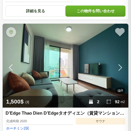
詳細を見る
この物件を問い合わせ
9
1,500$
2
92
m2
/月
D’Edge Thao Dien D’Edgeタオディエン（賃貸マンション）
| 2bed 1500USD ホーチミン2区 d3322606
完成時期 2020
サウナ
ホーチミン
2区