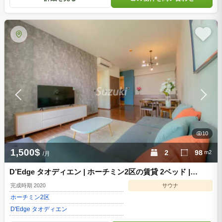
10
1,500$
2
98
m2
/月
D’Edge タオディエン | ホーチミン2区の賃貸 2ベッド |
D971230
完成時期 2020
サウナ
ホーチミン
2区
D'Edge タオディエン