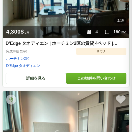
16
4,300$
4
180
m2
/月
D’Edge タオディエン | ホーチミン2区の賃貸 4ベッド |
DE059996
完成時期 2020
サウナ
ホーチミン
2区
D'Edge タオディエン
詳細を見る
この物件を問い合わせ