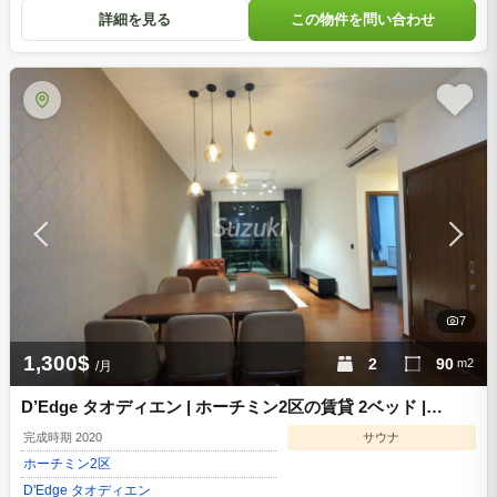
詳細を見る
この物件を問い合わせ
7
1,300$
2
90
m2
/月
D’Edge タオディエン | ホーチミン2区の賃貸 2ベッド |
D156838
完成時期 2020
サウナ
ホーチミン
2区
D'Edge タオディエン