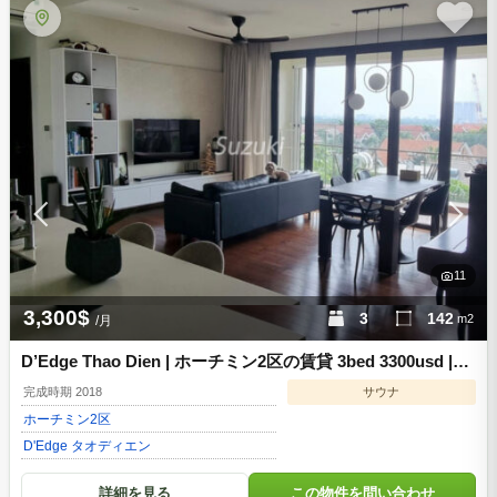
11
3,300$
3
142
m2
/月
D’Edge Thao Dien | ホーチミン2区の賃貸 3bed 3300usd |
db2023611
完成時期 2018
サウナ
ホーチミン
2区
D'Edge タオディエン
詳細を見る
この物件を問い合わせ