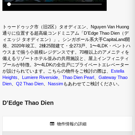
トゥードゥック市（旧2区）タオディエン、Nguyen Van Huong
通りに位置する超高級コンドミニアム「D'Edge Thao Dien（デ
ィエッジ タオディエン）」。シンガポール系大手CapitaLand開
発、2020年竣工、2棟25階建て・全273戸、1〜4LDK・ペントハ
ウスまで揃う小規模レジデンスです。70種以上のアメニティを
備えるリゾートホテル並みの共用施設と、屋上インフィニティ
プールが特徴。3〜4LDKの全住戸にプライベートエレベーター
が設けられています。こちらの物件をご検討の際は、
Estella
Heights
、
Lumiere Riverside
、
Thao Dien Pearl
、
Gateway Thao
Dien
、
Q2 Thao Dien
、
Nassim
もあわせてご検討ください。
D’Edge Thao Dien
物件情報の詳細