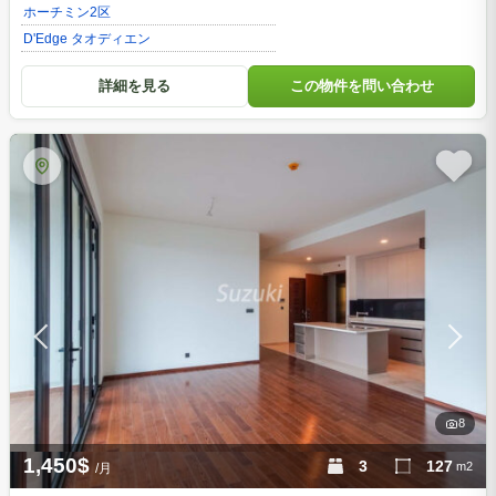
ホーチミン
2区
D'Edge タオディエン
詳細を見る
この物件を問い合わせ
8
1,450$
3
127
m2
/月