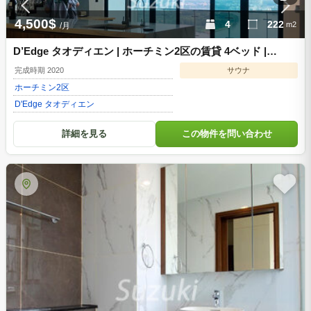
4,500$
4
222
m2
/月
D’Edge タオディエン | ホーチミン2区の賃貸 4ベッド |
DE077410
完成時期 2020
サウナ
ホーチミン
2区
D'Edge タオディエン
詳細を見る
この物件を問い合わせ