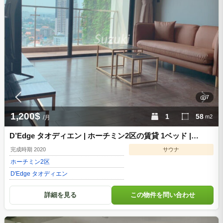
7
1,200$
1
58
m2
/月
D’Edge タオディエン | ホーチミン2区の賃貸 1ベッド |
DE229870
完成時期 2020
サウナ
ホーチミン
2区
D'Edge タオディエン
詳細を見る
この物件を問い合わせ