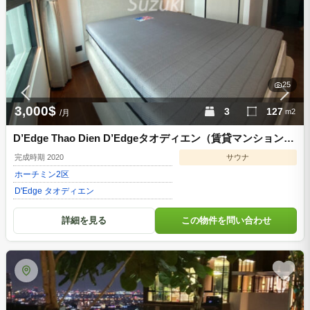
25
3,000$
3
127
m2
/月
D’Edge Thao Dien D’Edgeタオディエン（賃貸マンション）
| 3bed 3000USD ホーチミン2区 d3322603
完成時期 2020
サウナ
ホーチミン
2区
D'Edge タオディエン
詳細を見る
この物件を問い合わせ