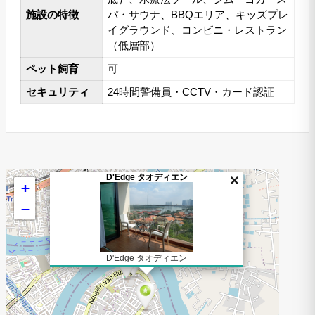
施設の特徴
パ・サウナ、BBQエリア、キッズプレ
イグラウンド、コンビニ・レストラン
（低層部）
ペット飼育
可
セキュリティ
24時間警備員・CCTV・カード認証
D'Edge タオディエン
×
+
−
D'Edge タオディエン