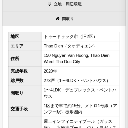
立地・周辺環境
間取り
地区
トゥードゥック市（旧2区）
エリア
Thao Dien（タオディエン）
190 Nguyen Van Huong, Thao Dien
住所
Ward, Thu Duc City
完成年数
2020年
総戸数
273戸（1〜4LDK・ペントハウス）
1〜4LDK・デュプレックス・ペントハ
間取り
ウス
1区まで車で約15分、メトロ1号線（ア
交通手段
ンフー駅）徒歩圏内
屋上インフィニティプール（ガラス
底）、水療法プール、ジム・ヨガ・ス