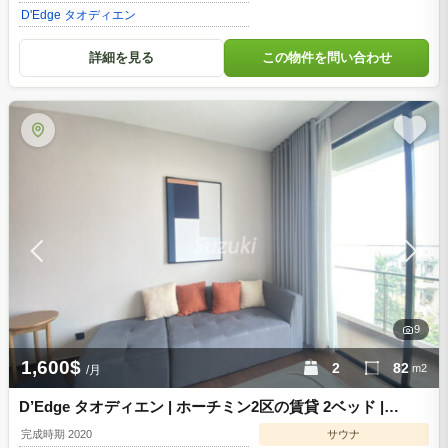
D'Edge タオディエン
詳細を見る
この物件を問い合わせ
9
1,600$
2
82
m2
/月
D’Edge タオディエン | ホーチミン2区の賃貸 2ベッド |
DE02966
完成時期 2020
サウナ