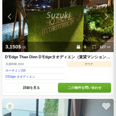
11
3,150$
3
127
m2
/月
D’Edge Thao Dien D’Edgeタオディエン（賃貸マンション）
| 3bed 3150USD（管理費込み） ホーチミン2区 d3322602
完成時期 2020
サウナ
ホーチミン
2区
D'Edge タオディエン
詳細を見る
この物件を問い合わせ