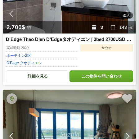
30
2,700$
3
143
m2
/月
D’Edge Thao Dien D’Edgeタオディエン | 3bed 2700USD ホ
ーチミン2区 賃貸マンション d3322601
完成時期 2020
サウナ
ホーチミン
2区
D'Edge タオディエン
詳細を見る
この物件を問い合わせ