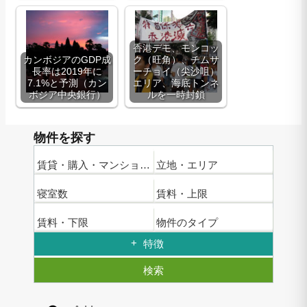
香港デモ、モンコッ
カンボジアのGDP成
ク（旺角）、チムサ
長率は2019年に
ーチョイ（尖沙咀）
7.1%と予測（カン
エリア、海底トンネ
ボジア中央銀行）
ルを一時封鎖
物件を探す
賃貸・購入・マンション名
立地・エリア
寝室数
賃料・上限
賃料・下限
物件のタイプ
特徴
検索