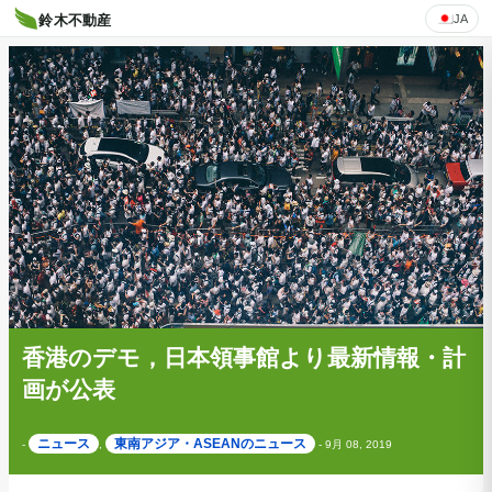
JA
鈴木不動産
香港のデモ，日本領事館より最新情報・計
画が公表
ニュース
東南アジア・ASEANのニュース
-
,
-
9月 08, 2019