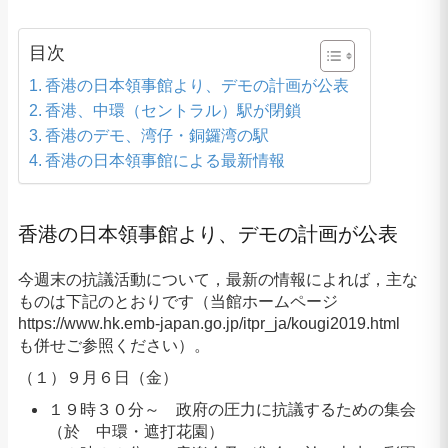
目次
香港の日本領事館より、デモの計画が公表
香港、中環（セントラル）駅が閉鎖
香港のデモ、湾仔・銅鑼湾の駅
香港の日本領事館による最新情報
香港の日本領事館より、デモの計画が公表
今週末の抗議活動について，最新の情報によれば，主な
ものは下記のとおりです（当館ホームページ
https://www.hk.emb-japan.go.jp/itpr_ja/kougi2019.html
も併せご参照ください）。
（１）９月６日（金）
１９時３０分～ 政府の圧力に抗議するための集会
（於 中環・遮打花園）