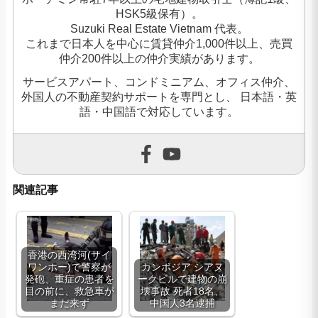
HSK5級保有）。
Suzuki Real Estate Vietnam 代表。
これまで日本人を中心に賃貸仲介1,000件以上、売買
仲介200件以上の仲介実績があります。
サービスアパート、コンドミニアム、オフィス仲介、
外国人の不動産契約サポートを専門とし、 日本語・英
語・中国語で対応しています。
関連記事
香港の西湾河(サイ
ワンホー)で警察が
カンボジア シアヌ
発砲、重症の患者を
ークビルで建物の崩
目の前に、救急車が
壊事故 死者18名、
まだ来ず
中国人3名逮捕