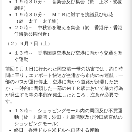
１９時３０分～ 音楽会及び集会（於 上水・彩園
劇場）
１９時３０分～ ＭＴＲに対する抗議及び献花
（於 太子・太子駅）
２０時～ 中秋節を迎える集会（於 香港仔・香港
仔海浜公園付近）
（２）９月７日（土）
１３時～ 香港国際空港及び空港に向かう交通を塞
ぐ運動
前回９月１日に行われた同空港一帯の妨害では，約９時
間に亘り，エアポート快速が空港から市内のみ運航，一
部のバスが運行停止，空港に向かう道路が渋滞したほ
か，一時的に閉鎖した一部のＭＴＲ駅において暴力行為
が発生する等の事態が発生したところ，注意が必要で
す。
１３時～ ショッピングモール内の周回及び不買運
動（於 九龍湾，沙田・九龍湾駅及び沙田駅直結の
ショッピングモール）
終日 香港ドルを米ドルへ両替する運動