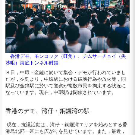
香港デモ、モンコック（旺角）、チムサーチョイ（尖
沙咀）海底トンネル封鎖
８日，中環・金鐘に於いて集会・デモが行われていまし
たが，夕刻より，中環駅における破壊行為や放火等，同
駅及び金鐘駅に於いて警察が複数市民を拘束する状況に
なっています。現在，中環駅は閉鎖されています。
香港のデモ、湾仔・銅鑼湾の駅
現在，抗議活動は，湾仔・銅鑼湾エリアを始めとする香
港島北部一帯にも広がりを見せています。また，最近，