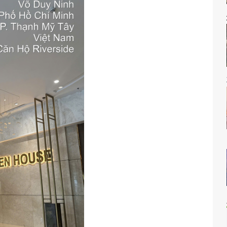
unwah Pearl）