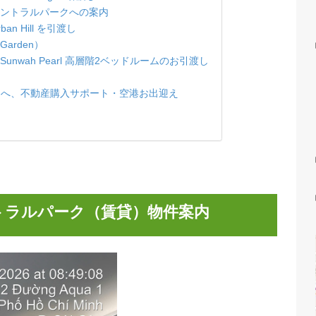
arl）
es Central Park）
City Garden引渡し
stella Heights引渡し
ームズセントラルパークへの案内
rban Hill を引渡し
ty Garden）
、Sunwah Pearl 高層階2ベッドルームのお引渡し
社長さまへ、不動産購入サポート・空港お出迎え
セントラルパーク（賃貸）物件案内