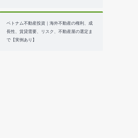
と、現地確認【2026年5月下旬】
い合わ
ホーチミン鈴木不動産の現地対応レポート｜
コンドミニアムの引渡しと売買・賃貸オフィ
スの案内【2026年4月下旬】
ホーチミン鈴木不動産の現地対応レポート｜
コンドミニアムの引渡しと物件案内【2026年
4月上旬】
ベトナム不動産投資｜海外不動産の権利、成