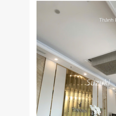
ビンタン区のSunwah Pearlにて、賃
サイゴン川沿いの人気コンドミニアムで
せの多い物件です。
落ち着いた住み心地を重視する方にも選
5月5日｜
オーナー様との退去