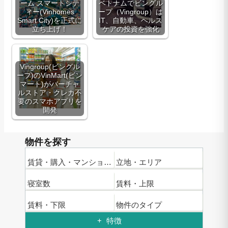
ーム スマートシテ
ベトナムでビングル
ィー(Vinhomes
ープ（Vingroup）は
Smart City)を正式に
IT、自動車、ヘルス
立ち上げ！
ケアの投資を強化
Vingroup(ビングル
ープ)のVinMart(ビン
マート)がバーチャ
ルストア・クレカ不
要のスマホアプリを
開発
物件を探す
賃貸・購入・マンション名
立地・エリア
寝室数
賃料・上限
賃料・下限
物件のタイプ
特徴