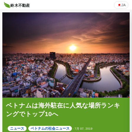
JA
鈴木不動産
ベトナムは海外駐在に人気な場所ランキ
ングでトップ10へ
ニュース
ベトナムの社会ニュース
-
,
-
7月 07, 2019