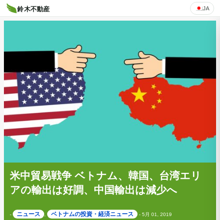
JA
鈴木不動産
米中貿易戦争 ベトナム、韓国、台湾エリ
アの輸出は好調、中国輸出は減少へ
ニュース
ベトナムの投資・経済ニュース
-
,
-
5月 01, 2019