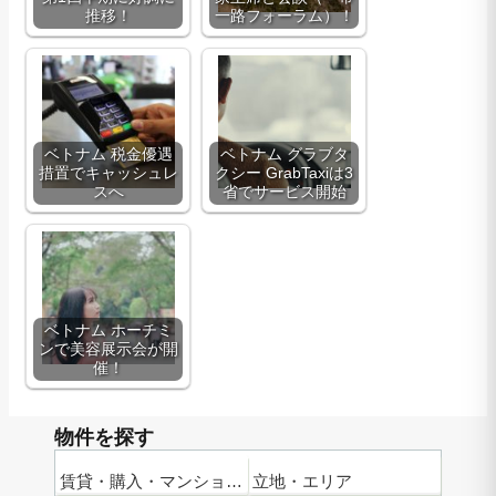
推移！
一路フォーラム）！
ベトナム 税金優遇
ベトナム グラブタ
措置でキャッシュレ
クシー GrabTaxiは3
スへ
省でサービス開始
ベトナム ホーチミ
ンで美容展示会が開
催！
物件を探す
賃貸・購入・マンション名
立地・エリア