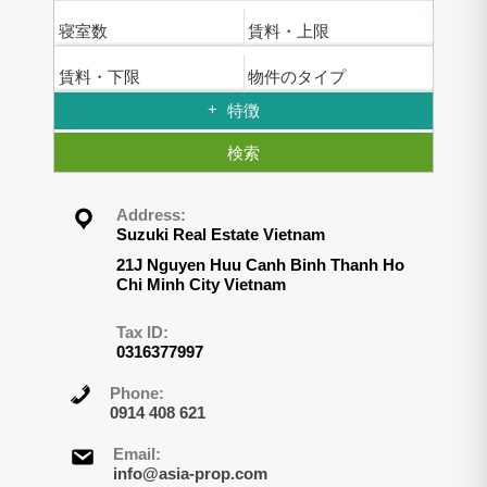
寝室数
賃料・上限
賃料・下限
物件のタイプ
特徴
検索
Address:
Suzuki Real Estate Vietnam
21J Nguyen Huu Canh Binh Thanh Ho
Chi Minh City Vietnam
Tax ID:
0316377997
Phone:
0914 408 621
Email:
info@asia-prop.com