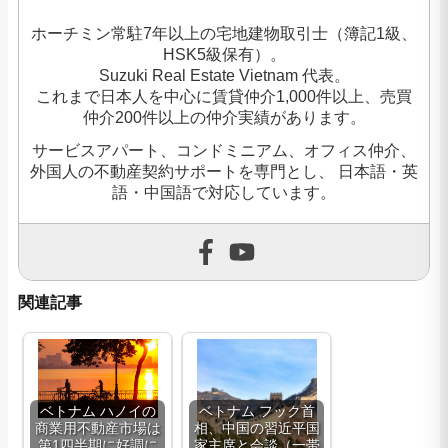
ホーチミン常駐7年以上の宅地建物取引士（簿記1級、
HSK5級保有）。
Suzuki Real Estate Vietnam 代表。
これまで日本人を中心に賃貸仲介1,000件以上、売買
仲介200件以上の仲介実績があります。
サービスアパート、コンドミニアム、オフィス仲介、
外国人の不動産契約サポートを専門とし、 日本語・英
語・中国語で対応しています。
関連記事
ベトナム ハノイの
ベトナム フック首
商業用不動産市場は
相、中国の習近平国
第1四半期に好調に
家主席と会談（一帯