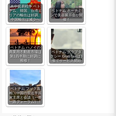
米中貿易戦争 ベト
ナム、韓国、台湾エ
ベトナム ホーチミ
リアの輸出は好調、
ンで美容展示会が開
中国輸出は減少へ
催！
ベトナム ハノイの
商業用不動産市場は
ベトナム グラブタ
第1四半期に好調に
クシー GrabTaxiは3
推移！
省でサービス開始
ベトナム フック首
相、中国の習近平国
家主席と会談（一帯
一路フォーラム）！