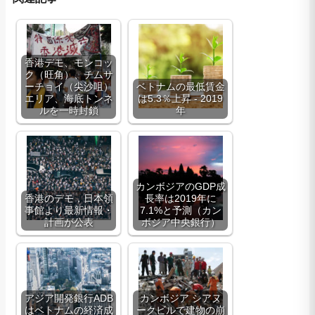
香港デモ、モンコッ
ク（旺角）、チムサ
ーチョイ（尖沙咀）
ベトナムの最低賃金
エリア、海底トンネ
は5.3％上昇 - 2019
ルを一時封鎖
年
カンボジアのGDP成
香港のデモ，日本領
長率は2019年に
事館より最新情報・
7.1%と予測（カン
計画が公表
ボジア中央銀行）
アジア開発銀行ADB
カンボジア シアヌ
はベトナムの経済成
ークビルで建物の崩