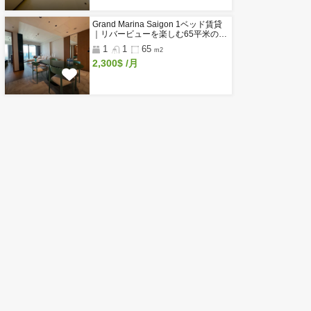
閲覧履歴
新着物件
Do Thanh Residence｜ホーチミ
区のサウナ・ジム付き高級サービ
アパートメント
1
1
50
m2～
1,050$
/月～
Glenwood Residence｜ホーチ
2区タオディエンの家具付きサー
スアパート
1
1
50
m2～
750$
/月～
Grand Marina Saigon 1ベッド賃
｜リバービューを楽しむ65平米
級コンドミニアム
1
1
65
m2