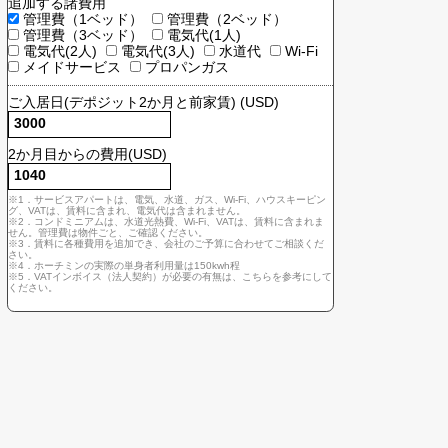
契約主体
個人 (VATインボイス不要)
法人 (VATインボイス必要)
追加する諸費用
管理費（1ベッド）
管理費（2ベッド）
管理費（3ベッド）
電気代(1人)
電気代(2人)
電気代(3人)
水道代
Wi-F
メイドサービス
プロパンガス
ご入居日(デポジット2か月と前家賃) (USD)
2か月目からの費用(USD)
※1．サービスアパートは、電気、水道、ガス、Wi-Fi、ハウスキー
グ、VATは、賃料に含まれ、電気代は含まれません。
※2．コンドミニアムは、水道光熱費、Wi-Fi、VATは、賃料に含ま
せん。管理費は物件ごと、ご確認ください。
※3．賃料に各種費用を追加でき、会社のご予算に合わせてご相談
さい。
※4．ホーチミンの実際の単身者利用量は150kwh程
※5．VATインボイス（法人契約）が必要の有無は、こちらを参考に
ください。