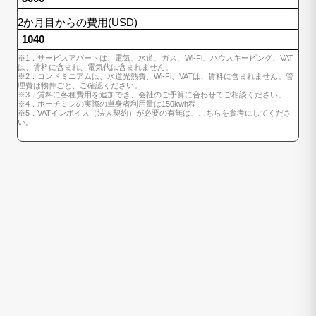
2か月目からの費用(USD)
※1．サービスアパートは、電気、水道、ガス、Wi-Fi、ハウスキーピング、VAT
は、賃料に含まれ、電気代は含まれません。
※2．コンドミニアムは、水道光熱費、Wi-Fi、VATは、賃料に含まれません。管
理費は物件ごと、ご確認ください。
※3．賃料に各種費用を追加でき、会社のご予算に合わせてご相談ください。
※4．ホーチミンの実際の単身者利用量は150kwh程
※5．VATインボイス（法人契約）が必要の有無は、こちらを参考にしてくださ
い。