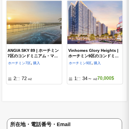
ANGIA SKY 89 | ホーチミン
Vinhomes Glory Heights |
7区のコンドミニアム・マン
ホーチミン9区のコンドミニ
ション（外国人購入・売却）
アム
,
,
ホーチミン
7区
購入
ホーチミン
9区
購入
70,000$
2
72
1
34～
m2
m2
所在地・電話番号・Email