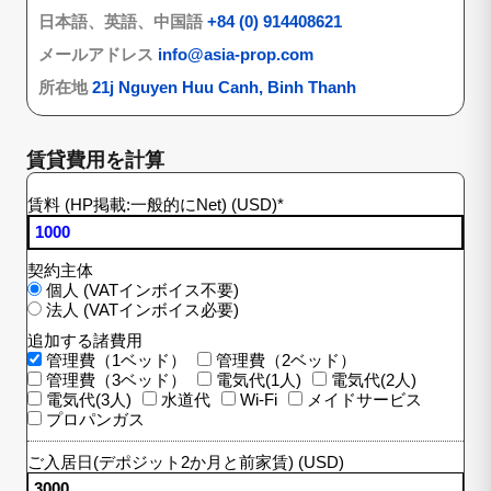
日本語、英語、中国語
+84 (0) 914408621
メールアドレス
info@asia-prop.com
所在地
21j Nguyen Huu Canh, Binh Thanh
賃貸費用を計算
賃料 (HP掲載:一般的にNet) (USD)
*
契約主体
個人 (VATインボイス不要)
法人 (VATインボイス必要)
追加する諸費用
管理費（1ベッド）
管理費（2ベッド）
管理費（3ベッド）
電気代(1人)
電気代(2人)
電気代(3人)
水道代
Wi-Fi
メイドサービス
プロパンガス
ご入居日(デポジット2か月と前家賃) (USD)