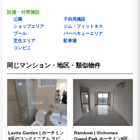
設備・付帯施設
公園
子供用施設
ショップエリア
ジム・フィットネス
プール
バーベキューエリア
芝生エリア
駐車場
コンビニ
同じマンション・地区・類似物件
Lavita Garden | ホーチミン
Rainbow | Vinhomes
9区のコンドミニアム ラビタ
Grand Park ホーチミン9区