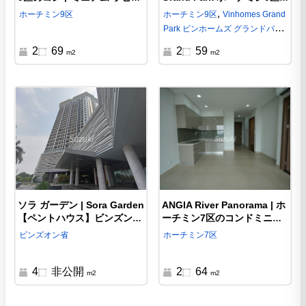
ガーデン（外国人購入・売
のマンション（中古売買）
,
ホーチミン
9区
ホーチミン
9区
Vinhomes Grand
却・転売）【成約済】
Park ビンホームズ グランドパー
ク
2
69
2
59
m2
m2
ソラ ガーデン | Sora Garden
ANGIA River Panorama | ホ
【ペントハウス】ビンズン省
ーチミン7区のコンドミニア
の高級コンドミニアム（外国
ム（外国人購入・売却・転
ビンズオン省
ホーチミン
7区
人・売買）
売）
4
非公開
2
64
m2
m2