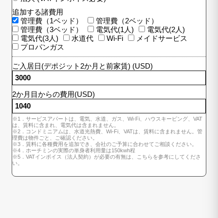
追加する諸費用
管理費（1ベッド）
管理費（2ベッド）
管理費（3ベッド）
電気代(1人)
電気代(2人)
電気代(3人)
水道代
Wi-Fi
メイドサービス
プロパンガス
ご入居日(デポジット2か月と前家賃) (USD)
2か月目からの費用(USD)
※1．サービスアパートは、電気、水道、ガス、Wi-Fi、ハウスキーピング、VAT
は、賃料に含まれ、電気代は含まれません。
※2．コンドミニアムは、水道光熱費、Wi-Fi、VATは、賃料に含まれません。管
理費は物件ごと、ご確認ください。
※3．賃料に各種費用を追加でき、会社のご予算に合わせてご相談ください。
※4．ホーチミンの実際の単身者利用量は150kwh程
※5．VATインボイス（法人契約）が必要の有無は、こちらを参考にしてくださ
い。