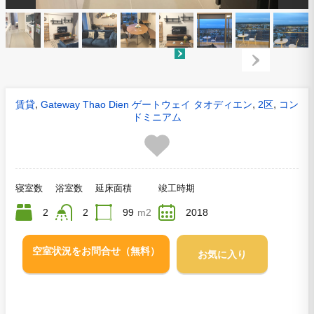
,
,
,
賃貸
Gateway Thao Dien ゲートウェイ タオディエン
2区
コン
ドミニアム
寝室数
浴室数
延床面積
竣工時期
2
2
99
m2
2018
空室状況をお問合せ（無料）
お気に入り