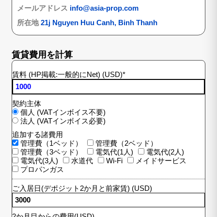
メールアドレス
info@asia-prop.com
所在地
21j Nguyen Huu Canh, Binh Thanh
賃貸費用を計算
賃料 (HP掲載:一般的にNet) (USD)
*
契約主体
個人 (VATインボイス不要)
法人 (VATインボイス必要)
追加する諸費用
管理費（1ベッド）
管理費（2ベッド）
管理費（3ベッド）
電気代(1人)
電気代(2人)
電気代(3人)
水道代
Wi-Fi
メイドサービス
プロパンガス
ご入居日(デポジット2か月と前家賃) (USD)
2か月目からの費用(USD)