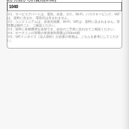
※1．サービスアパートは、電気、水道、ガス、Wi-Fi、ハウスキーピング、VAT
は、賃料に含まれ、電気代は含まれません。
※2．コンドミニアムは、水道光熱費、Wi-Fi、VATは、賃料に含まれません。管
理費は物件ごと、ご確認ください。
※3．賃料に各種費用を追加でき、会社のご予算に合わせてご相談ください。
※4．ホーチミンの実際の単身者利用量は150kwh程
※5．VATインボイス（法人契約）が必要の有無は、こちらを参考にしてくださ
い。