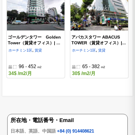
ゴールデンタワー Golden
アバカスタワー ABACUS
Tower（賃貸オフィス）| ホ
TOWER（賃貸オフィス）|
ーチミン1区の賃貸オフィス
ホーチミン1区のオフィス
,
,
ホーチミン
1区
賃貸
ホーチミン
1区
賃貸
96 - 452
65 - 382
m2
m2
34$
/m2/月
30$
/m2/月
所在地・電話番号・Email
日本語、英語、中国語
+84 (0) 914408621