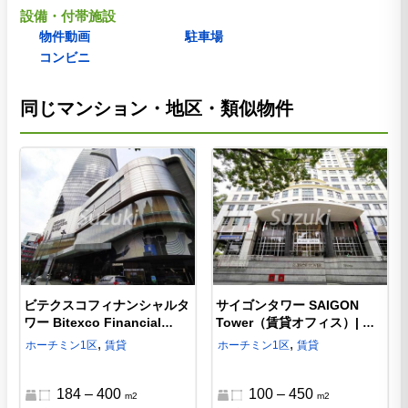
設備・付帯施設
物件動画
駐車場
コンビニ
同じマンション・地区・類似物件
ビテクスコフィナンシャルタ
サイゴンタワー SAIGON
ワー Bitexco Financial
Tower（賃貸オフィス）| ホ
Tower（賃貸オフィス）| ホ
ーチミン1区の現代的な賃貸
,
,
ホーチミン
1区
賃貸
ホーチミン
1区
賃貸
ーチミン1区の最も有名なタ
オフィス
ワー
184 – 400
100 – 450
m2
m2