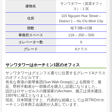
サンワタワー（賃貸オフィ
建物名
ス）- 1 区
115 Nguyen Hue Street –
住所
District 1 – Ho Chi Minh City
階数
地下3階+21階
事務所スペース
118 – 250 – 500
エレベーター数
6
グレード
Aクラス
サンワタワーはホーチミン1区のオフィス
サンワタワーはグエンフエ通りに位置するグレードAクラス
のオフィスビルです。
有名な香港の新華集団(Sun Wah Group)による開発で、最
近、野村不動産が一部株式を購入し話題になりました。
設計はロサンゼルスの建築家のArchoen、施工は清水建設、
1997年に竣工となりました。
現在、日本関連ですと、代表的な組織としてはJETROやホ
ーチミン日本商工会議所が入居しています。