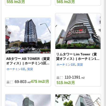
55$
/m2/月
56$
/m2/月
リムタワー Lim Tower（賃
ABタワー AB TOWER（賃貸
貸オフィス）| ホーチミン1区
オフィス）| ホーチミン1区の
レタントン通りの高級オフィ
,
ホーチミン
1区
賃貸
象徴的なオフィス
ス
,
ホーチミン
1区
賃貸
110-1391
m2
47$
/m2/月
69-803
51$
/m2/月
m2