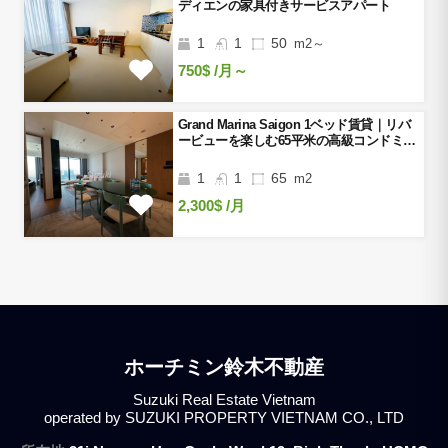
ディエンの家具付きサービスアパート
1
1
50
m2～
750$
/月～
Grand Marina Saigon 1ベッド賃貸｜リバ
ービューを楽しむ65平米の高級コンドミニ
アム
1
1
65
m2
2,300$
/月
ホーチミン鈴木不動産
Suzuki Real Estate Vietnam
operated by SUZUKI PROPERTY VIETNAM CO., LTD