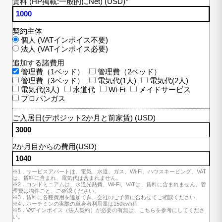
賃料 (HP掲載:一般的にNet) (USD)
*
契約主体
個人 (VATインボイス不要)
法人 (VATインボイス必要)
追加する諸費用
管理費（1ベッド）
管理費（2ベッド）
管理費（3ベッド）
電気代(1人)
電気代(2人)
電気代(3人)
水道代
Wi-Fi
メイドサービス
プロパンガス
ご入居日(デポジット2か月と前家賃) (USD)
2か月目からの費用(USD)
※1．サービスアパートは、電気、水道、ガス、Wi-Fi、ハウスキーピング、VAT
は、賃料に含まれ、電気代は含まれません。
※2．コンドミニアムは、水道光熱費、Wi-Fi、VATは、賃料に含まれません。管
理費は物件ごと、ご確認ください。
※3．賃料に各種費用を追加でき、会社のご予算に合わせてご相談ください。
※4．ホーチミンの実際の単身者利用量は150kwh程
※5．VATインボイス（法人契約）が必要の有無は、こちらを参考にしてくださ
い。