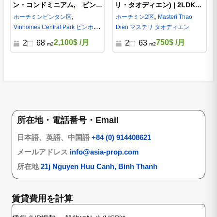
ン・コンドミニアム, ビン
リ・タオディエン) | 2LDK、
ホームズセントラルパーク
格安の家賃（賃貸）-
,
,
ホーチミン
ビンタン区
ホーチミン
2区
Masteri Thao
(Vinhome Central Park)ビン
S2141026
Vinhomes Central Park ビンホー
Dien マステリ タオディエン
タン区-ST105L1727
ムズ セントラルパーク
2,100$
/月
750$
/月
2
68
2
63
m2
m2
所在地・電話番号・Email
日本語、英語、中国語
+84 (0) 914408621
メールアドレス
info@asia-prop.com
所在地
21j Nguyen Huu Canh, Binh Thanh
賃貸費用を計算