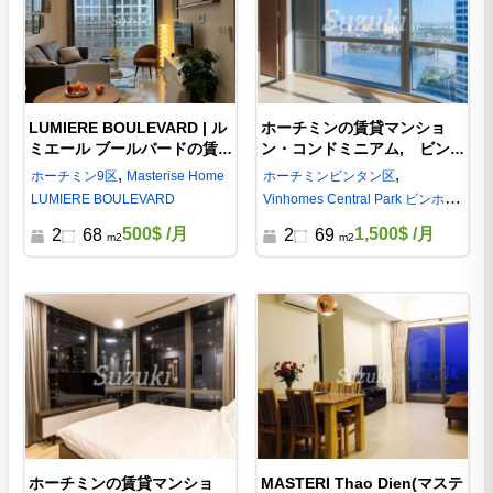
LUMIERE BOULEVARD | ル
ホーチミンの賃貸マンショ
ミエール ブールバードの賃
ン・コンドミニアム, ビン
貸マンション ホーチミン9区
ホームズセントラルパーク
,
,
ホーチミン
9区
Masterise Home
ホーチミン
ビンタン区
(Vinhome Central Park)ビン
LUMIERE BOULEVARD
Vinhomes Central Park ビンホー
タン区-ST105L1708
ムズ セントラルパーク
500$
/月
1,500$
/月
2
68
2
69
m2
m2
ホーチミンの賃貸マンショ
MASTERI Thao Dien(マステ