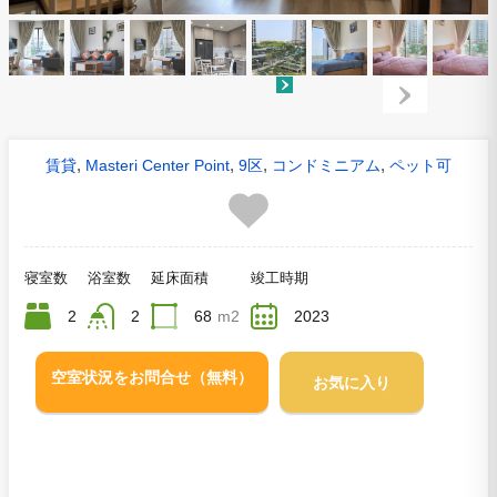
,
,
,
,
賃貸
Masteri Center Point
9区
コンドミニアム
ペット可
寝室数
浴室数
延床面積
竣工時期
2
2
68
m2
2023
空室状況をお問合せ（無料）
お気に入り