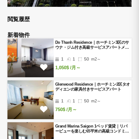
閲覧履歴
新着物件
Do Thanh Residence｜ホーチミン3区のサ
ウナ・ジム付き高級サービスアパートメン
ト
1
1
50
m2～
1,050$
/月～
Glenwood Residence｜ホーチミン2区タオ
ディエンの家具付きサービスアパート
1
1
50
m2～
750$
/月～
Grand Marina Saigon 1ベッド賃貸｜リバ
ービューを楽しむ65平米の高級コンドミニ
アム