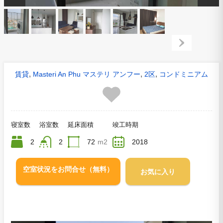
,
,
,
賃貸
Masteri An Phu マステリ アンフー
2区
コンドミニアム
寝室数
浴室数
延床面積
竣工時期
2
2
72
m2
2018
空室状況をお問合せ（無料）
お気に入り