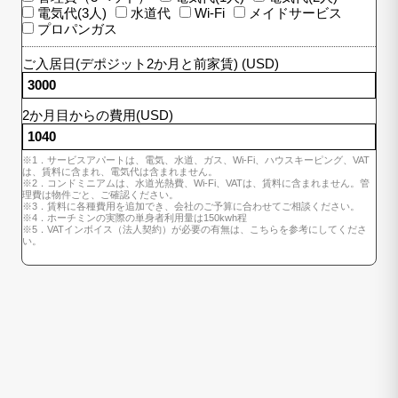
電気代(3人)
水道代
Wi-Fi
メイドサービス
プロパンガス
ご入居日(デポジット2か月と前家賃) (USD)
2か月目からの費用(USD)
※1．サービスアパートは、電気、水道、ガス、Wi-Fi、ハウスキーピング、VAT
は、賃料に含まれ、電気代は含まれません。
※2．コンドミニアムは、水道光熱費、Wi-Fi、VATは、賃料に含まれません。管
理費は物件ごと、ご確認ください。
※3．賃料に各種費用を追加でき、会社のご予算に合わせてご相談ください。
※4．ホーチミンの実際の単身者利用量は150kwh程
※5．VATインボイス（法人契約）が必要の有無は、こちらを参考にしてくださ
い。