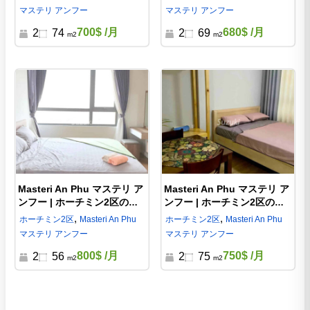
マステリ アンフー
マステリ アンフー
700$
/月
680$
/月
2
74
2
69
m2
m2
Masteri An Phu マステリ ア
Masteri An Phu マステリ ア
ンフー | ホーチミン2区の賃
ンフー | ホーチミン2区の賃
貸 2ベッド | M301557
貸 2ベッド | M137760
,
,
ホーチミン
2区
Masteri An Phu
ホーチミン
2区
Masteri An Phu
マステリ アンフー
マステリ アンフー
800$
/月
750$
/月
2
56
2
75
m2
m2