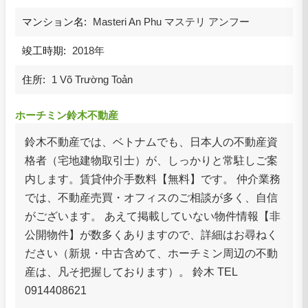
マンション名:
Masteri An Phu マステリ アンフー
竣工時期:
2018年
住所:
1 Võ Trường Toản
ホーチミン鈴木不動産
鈴木不動産では、ベトナムでも、日本人の不動産資
格者（宅地建物取引士）が、しっかりと常駐しご案
内します。賃貸仲介手数料【無料】です。 仲介業務
では、不動産売買・オフィスのご相談が多く、自信
がございます。 あえて掲載していない物件情報【非
公開物件】が数多くありますので、詳細はお尋ねく
ださい（新規・中古含めて、ホーチミン周辺の不動
産は、凡そ把握しております）。 鈴木 TEL
0914408621