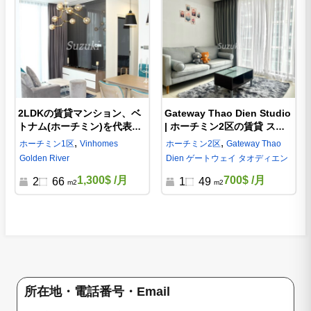
2LDKの賃貸マンション、ベ
Gateway Thao Dien Studio
トナム(ホーチミン)を代表す
| ホーチミン2区の賃貸 スタ
る超高級マンション、ビンホ
ジオ 700usd（管理費込み）
,
,
ホーチミン
1区
Vinhomes
ホーチミン
2区
Gateway Thao
ームズゴールデンリバー-
Golden River
Dien ゲートウェイ タオディエン
S102994
1,300$
/月
700$
/月
2
66
1
49
m2
m2
所在地・電話番号・Email