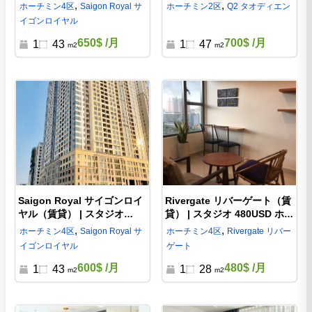
区 d441112
込 ホーチミン2区 賃貸マン
,
,
ホーチミン
4区
Saigon Royal サ
ホーチミン
2区
Q2 タオディエン
ション d332258
イゴンロイヤル
650$
/月
700$
/月
1
43
1
47
m2
m2
Saigon Royal サイゴンロイ
Rivergate リバーゲート（賃
ヤル（賃貸） | スタジオ
貸） | スタジオ 480USD ホー
600USD 43平米 ホーチミン4
チミン4区 賃貸マンショ
,
,
ホーチミン
4区
Saigon Royal サ
ホーチミン
4区
Rivergate リバー
区 賃貸マンションd441111
ン d441113
イゴンロイヤル
ゲート
600$
/月
480$
/月
1
43
1
28
m2
m2