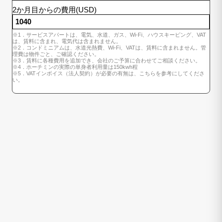
2か月目からの費用(USD)
※1．サービスアパートは、電気、水道、ガス、Wi-Fi、ハウスキーピング、VAT
は、賃料に含まれ、電気代は含まれません。
※2．コンドミニアムは、水道光熱費、Wi-Fi、VATは、賃料に含まれません。管
理費は物件ごと、ご確認ください。
※3．賃料に各種費用を追加でき、会社のご予算に合わせてご相談ください。
※4．ホーチミンの実際の単身者利用量は150kwh程
※5．VATインボイス（法人契約）が必要の有無は、こちらを参考にしてくださ
い。