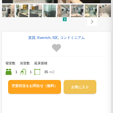
,
,
,
賃貸
Everrich
5区
コンドミニアム
寝室数
浴室数
延床面積
1
1
35
m2
空室状況をお問合せ（無料）
お気に入り