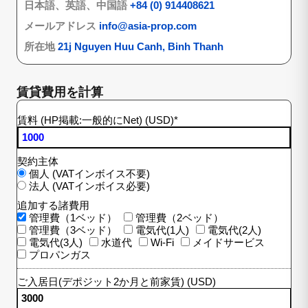
日本語、英語、中国語
+84 (0) 914408621
メールアドレス
info@asia-prop.com
所在地
21j Nguyen Huu Canh, Binh Thanh
賃貸費用を計算
賃料 (HP掲載:一般的にNet) (USD)
*
契約主体
個人 (VATインボイス不要)
法人 (VATインボイス必要)
追加する諸費用
管理費（1ベッド）
管理費（2ベッド）
管理費（3ベッド）
電気代(1人)
電気代(2人)
電気代(3人)
水道代
Wi-Fi
メイドサービス
プロパンガス
ご入居日(デポジット2か月と前家賃) (USD)