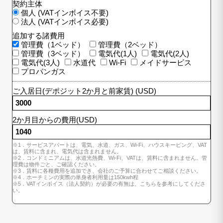
契約主体
個人 (VATインボイス不要)
法人 (VATインボイス必要)
追加する諸費用
管理費（1ベッド）
管理費（2ベッド）
管理費（3ベッド）
電気代(1人)
電気代(2人)
電気代(3人)
水道代
Wi-Fi
メイドサービス
プロパンガス
ご入居日(デポジット2か月と前家賃) (USD)
2か月目からの費用(USD)
※1．サービスアパートは、電気、水道、ガス、Wi-Fi、ハウスキーピング、VAT
は、賃料に含まれ、電気代は含まれません。
※2．コンドミニアムは、水道光熱費、Wi-Fi、VATは、賃料に含まれません。管
理費は物件ごと、ご確認ください。
※3．賃料に各種費用を追加でき、会社のご予算に合わせてご相談ください。
※4．ホーチミンの実際の単身者利用量は150kwh程
※5．VATインボイス（法人契約）が必要の有無は、こちらを参考にしてくださ
い。