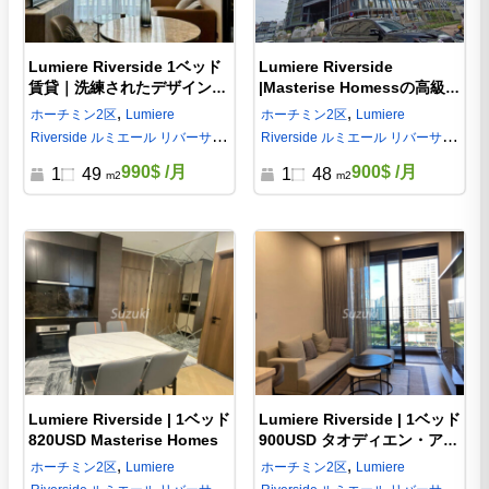
Lumiere Riverside 1ベッド
Lumiere Riverside
賃貸｜洗練されたデザインが
|Masterise Homessの高級賃
魅力の49㎡レジデンス
貸マンション・コンドミニア
,
,
ホーチミン
2区
Lumiere
ホーチミン
2区
Lumiere
ム ホーチミン2区
Riverside ルミエール リバーサイ
Riverside ルミエール リバーサイ
ド
ド
990$
/月
900$
/月
1
49
1
48
m2
m2
Lumiere Riverside | 1ベッド
Lumiere Riverside | 1ベッド
820USD Masterise Homes
900USD タオディエン・アン
フーの賃貸
,
,
ホーチミン
2区
Lumiere
ホーチミン
2区
Lumiere