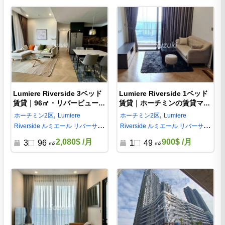
Lumiere Riverside 3ベッド
Lumiere Riverside 1ベッド
賃貸｜96㎡・リバービュー・
賃貸｜ホーチミンの賃貸マン
ホーチミン2区 d12005
ション | 落ち着いた時間が流
,
,
ホーチミン
2区
Lumiere
ホーチミン
2区
Lumiere
れるお部屋
Riverside ルミエール リバーサイ
Riverside ルミエール リバーサイ
ド
ド
2,080$
/月
900$
/月
3
96
1
49
m2
m2