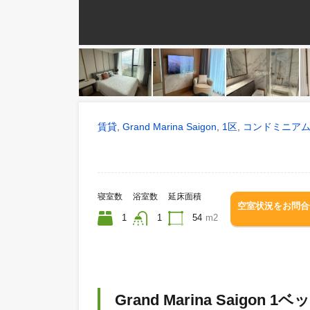
賃貸
Grand Marina Saigon
1区
コンド
,
,
,
寝室数
浴室数
延床面積
空室状況
1
1
54
m2