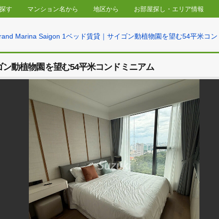
物件を探す
マンション名から
地区から
お部屋探し・
gon
» Grand Marina Saigon 1ベッド賃貸｜サイゴン動植物
ベッド賃貸｜サイゴン動植物園を望む54平米コンドミニアム