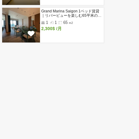
閲覧履歴
新着物件
Do Thanh Residence｜ホーチミ
区のサウナ・ジム付き高級サービ
アパートメント
1
1
50
m2～
1,050$
/月～
Glenwood Residence｜ホーチ
2区タオディエンの家具付きサー
スアパート
1
1
50
m2～
750$
/月～
Grand Marina Saigon 1ベッド賃
｜リバービューを楽しむ65平米
級コンドミニアム
1
1
65
m2