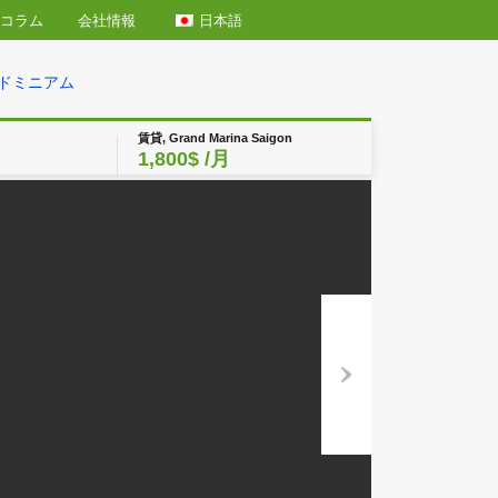
日本語
エリア情報
コラム
会社情報
園を望む54平米コンドミニアム
賃貸, Grand Marina Saigon
1,800$
/月