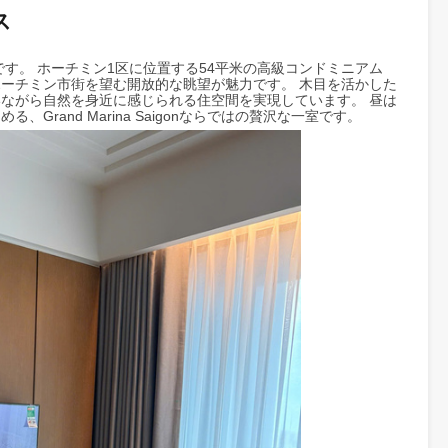
aigon 1ベッドルーム 54平米｜サイゴン動植物
デンス
ドルーム賃貸物件です。 ホーチミン1区に位置する54平米の高級コンドミ
な緑とホーチミン市街を望む開放的な眺望が魅力です。 木目を活
都心にいながら自然を身近に感じられる住空間を実現しています。
める、Grand Marina Saigonならではの贅沢な一室です