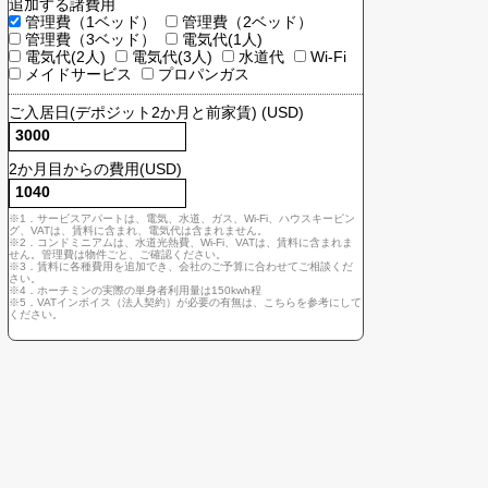
契約主体
個人 (VATインボイス不要)
法人 (VATインボイス必要)
園を
追加する諸費用
管理費（1ベッド）
管理費（2ベッド）
管理費（3ベッド）
電気代(1人)
電気代(2人)
電気代(3人)
水道代
Wi-F
メイドサービス
プロパンガス
ニアム
かした
 昼は
ご入居日(デポジット2か月と前家賃) (USD)
。
2か月目からの費用(USD)
※1．サービスアパートは、電気、水道、ガス、Wi-Fi、ハウスキー
グ、VATは、賃料に含まれ、電気代は含まれません。
※2．コンドミニアムは、水道光熱費、Wi-Fi、VATは、賃料に含ま
せん。管理費は物件ごと、ご確認ください。
※3．賃料に各種費用を追加でき、会社のご予算に合わせてご相談
さい。
※4．ホーチミンの実際の単身者利用量は150kwh程
※5．VATインボイス（法人契約）が必要の有無は、こちらを参考に
ください。