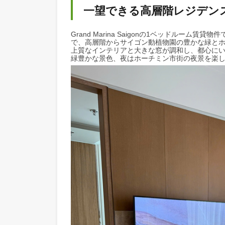
Grand Marina S
一望できる高層階レジ
Grand Marina Saigonの1ベッ
で、高層階からサイゴン動植物園の豊か
上質なインテリアと大きな窓が調和し、
緑豊かな景色、夜はホーチミン市街の夜景を楽し