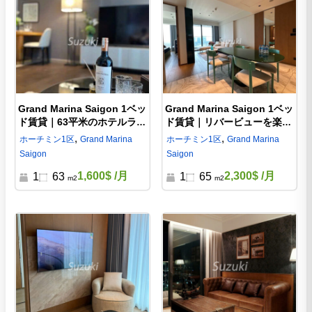
Grand Marina Saigon 1ベッ
Grand Marina Saigon 1ベッ
ド賃貸｜63平米のホテルライ
ド賃貸｜リバービューを楽し
クな高級コンドミニアム
む65平米の高級コンドミニア
,
,
ホーチミン
1区
Grand Marina
ホーチミン
1区
Grand Marina
ム
Saigon
Saigon
1,600$
/月
2,300$
/月
1
63
1
65
m2
m2