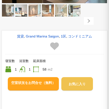
,
,
,
賃貸
Grand Marina Saigon
1区
コンドミニアム
寝室数
浴室数
延床面積
1
1
58
m2
空室状況をお問合せ（無料）
お気に入り