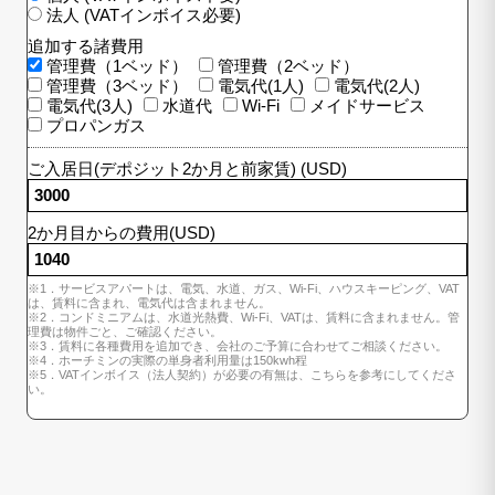
法人 (VATインボイス必要)
追加する諸費用
管理費（1ベッド）
管理費（2ベッド）
管理費（3ベッド）
電気代(1人)
電気代(2人)
電気代(3人)
水道代
Wi-Fi
メイドサービス
プロパンガス
ご入居日(デポジット2か月と前家賃) (USD)
2か月目からの費用(USD)
※1．サービスアパートは、電気、水道、ガス、Wi-Fi、ハウスキーピング、VAT
は、賃料に含まれ、電気代は含まれません。
※2．コンドミニアムは、水道光熱費、Wi-Fi、VATは、賃料に含まれません。管
理費は物件ごと、ご確認ください。
※3．賃料に各種費用を追加でき、会社のご予算に合わせてご相談ください。
※4．ホーチミンの実際の単身者利用量は150kwh程
※5．VATインボイス（法人契約）が必要の有無は、こちらを参考にしてくださ
い。