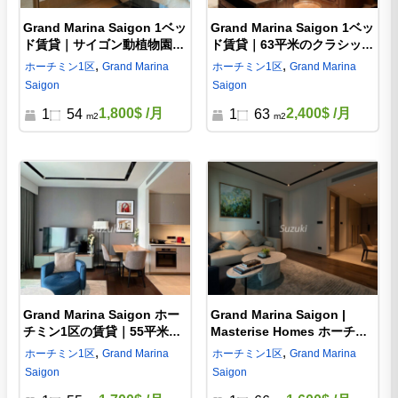
Grand Marina Saigon 1ベッ
Grand Marina Saigon 1ベッ
ド賃貸｜サイゴン動植物園を
ド賃貸｜63平米のクラシック
望む54平米コンドミニアム
な高級コンドミニアム
,
,
ホーチミン
1区
Grand Marina
ホーチミン
1区
Grand Marina
Saigon
Saigon
1,800$
/月
2,400$
/月
1
54
1
63
m2
m2
Grand Marina Saigon ホー
Grand Marina Saigon |
チミン1区の賃貸｜55平米の
Masterise Homes ホーチミ
シンプルモダンな高級コンド
ン 1区 最高級マンション 1ベ
,
,
ホーチミン
1区
Grand Marina
ホーチミン
1区
Grand Marina
ミニアム
ッド 1600USD
Saigon
Saigon