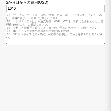
2か月目からの費用(USD)
※1．サービスアパートは、電気、水道、ガス、Wi-Fi、ハウスキーピング、VAT
は、賃料に含まれ、電気代は含まれません。
※2．コンドミニアムは、水道光熱費、Wi-Fi、VATは、賃料に含まれません。管
理費は物件ごと、ご確認ください。
※3．賃料に各種費用を追加でき、会社のご予算に合わせてご相談ください。
※4．ホーチミンの実際の単身者利用量は150kwh程
※5．VATインボイス（法人契約）が必要の有無は、こちらを参考にしてくださ
い。