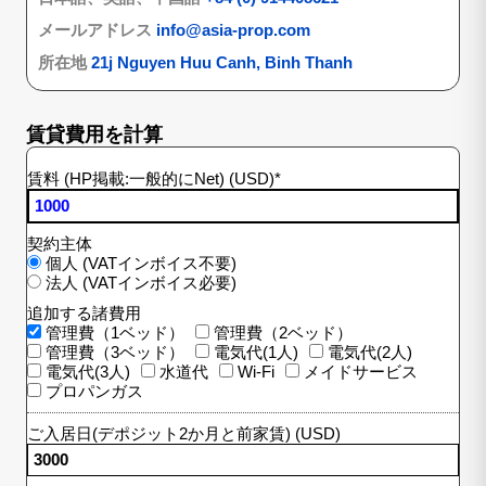
メールアドレス
info@asia-prop.com
所在地
21j Nguyen Huu Canh, Binh Thanh
賃貸費用を計算
賃料 (HP掲載:一般的にNet) (USD)
*
契約主体
個人 (VATインボイス不要)
法人 (VATインボイス必要)
追加する諸費用
管理費（1ベッド）
管理費（2ベッド）
管理費（3ベッド）
電気代(1人)
電気代(2人)
電気代(3人)
水道代
Wi-Fi
メイドサービス
プロパンガス
ご入居日(デポジット2か月と前家賃) (USD)