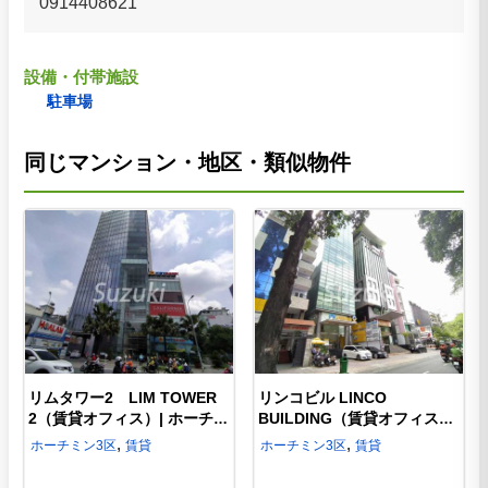
0914408621
設備・付帯施設
駐車場
同じマンション・地区・類似物件
リムタワー2 LIM TOWER
リンコビル LINCO
2（賃貸オフィス）| ホーチミ
BUILDING（賃貸オフィス）|
ン3区のオフィス
ホーチミン3区のオフィス
,
,
ホーチミン
3区
賃貸
ホーチミン
3区
賃貸