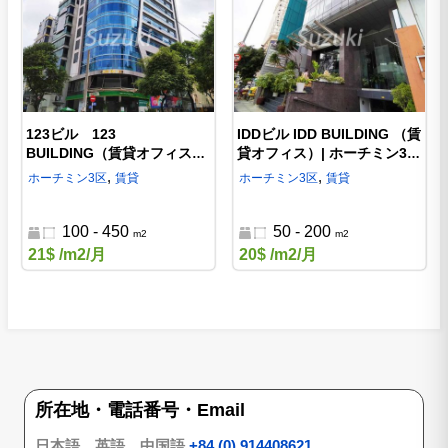
123ビル 123
IDDビル IDD BUILDING （賃
BUILDING（賃貸オフィス）|
貸オフィス）| ホーチミン3区
ホーチミン3区のオフィス
のオフィス
,
,
ホーチミン
3区
賃貸
ホーチミン
3区
賃貸
100 - 450
50 - 200
m2
m2
21$
/m2/月
20$
/m2/月
所在地・電話番号・Email
日本語、英語、中国語
+84 (0) 914408621