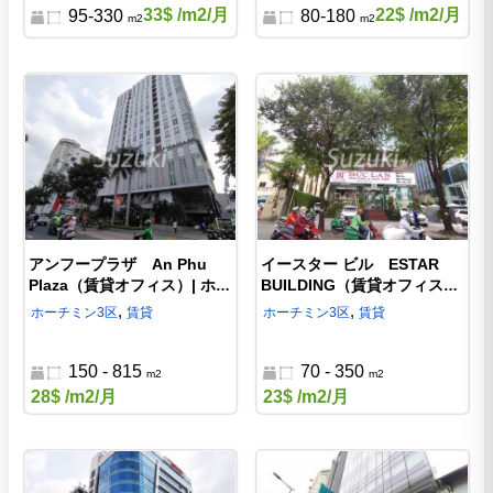
33$
/m2/月
22$
/m2/月
95-330
80-180
m2
m2
アンフープラザ An Phu
イースター ビル ESTAR
Plaza（賃貸オフィス）| ホー
BUILDING（賃貸オフィス）|
チミン3区のオフィス
ホーチミン3区のオフィス
,
,
ホーチミン
3区
賃貸
ホーチミン
3区
賃貸
150 - 815
70 - 350
m2
m2
28$
/m2/月
23$
/m2/月