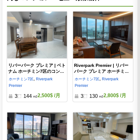
リバーパーク プレミア | ベト
Riverpark Premier | リバー
ナム ホーチミン7区のコンド
パーク プレミア ホーチミン7
ミニアム 3ベッド
区の賃貸コンドミニアム
,
,
ホーチミン
7区
Riverpark
ホーチミン
7区
Riverpark
Premier
Premier
2,500$
/月
2,800$
/月
3
144
3
130
m2
m2