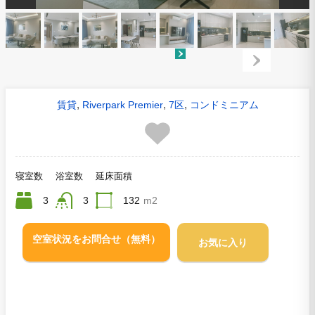
,
,
,
賃貸
Riverpark Premier
7区
コンドミニアム
寝室数
浴室数
延床面積
3
3
132
m2
空室状況をお問合せ（無料）
お気に入り