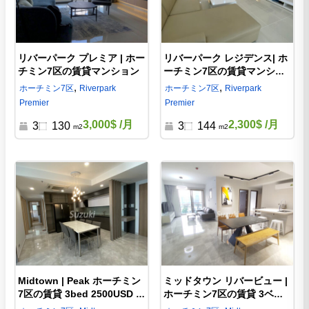
リバーパーク プレミア | ホー
リバーパーク レジデンス| ホ
チミン7区の賃貸マンション
ーチミン7区の賃貸マンショ
ン・コンドミニアム
,
,
ホーチミン
7区
Riverpark
ホーチミン
7区
Riverpark
Premier
Premier
3,000$
/月
2,300$
/月
3
130
3
144
m2
m2
Midtown | Peak ホーチミン
ミッドタウン リバービュー |
7区の賃貸 3bed 2500USD |
ホーチミン7区の賃貸 3ベッ
d722263
ド 2200USD | d722268