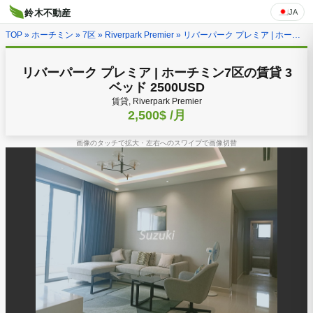
JA
鈴木不動産
TOP
»
ホーチミン
»
7区
»
Riverpark Premier
» リバーパーク プレミア | ホーチミン7区の賃貸 3ベッド 2500USD
リバーパーク プレミア | ホーチミン7区の賃貸 3
ベッド 2500USD
賃貸, Riverpark Premier
2,500$
/月
画像のタッチで拡大・左右へのスワイプで画像切替