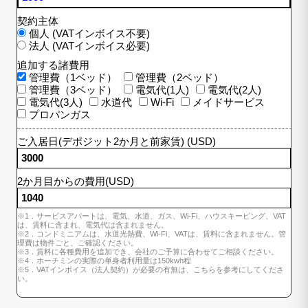
契約主体
個人 (VATインボイス不要)
法人 (VATインボイス必要)
追加する諸費用
管理費（1ベッド）
管理費（2ベッド）
管理費（3ベッド）
電気代(1人)
電気代(2人)
電気代(3人)
水道代
Wi-Fi
メイドサービス
プロパンガス
ご入居日(デポジット2か月と前家賃) (USD)
2か月目からの費用(USD)
※1．サービスアパートは、電気、水道、ガス、Wi-Fi、ハウスキーピング、VAT
は、賃料に含まれ、電気代は含まれません。
※2．コンドミニアムは、水道光熱費、Wi-Fi、VATは、賃料に含まれません。管
理費は物件ごと、ご確認ください。
※3．賃料に各種費用を追加でき、会社のご予算に合わせてご相談ください。
※4．ホーチミンの実際の単身者利用量は150kwh程
※5．VATインボイス（法人契約）が必要の有無は、こちらを参考にしてくださ
い。