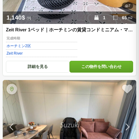
7
1,140$
1
65
m2
/月
Zeit River 1ベッド｜ホーチミンの賃貸コンドミニアム・マン
ション、Landmark 81ビューのお部屋
完成時期
ホーチミン
2区
Zeit River
詳細を見る
この物件を問い合わせ