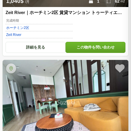
1,040$
1
62
m2
/月
Zeit River｜ホーチミン2区 賃貸マンション トゥーティエム
ゆとりある空間設計の1ベッド
完成時期
ホーチミン
2区
Zeit River
詳細を見る
この物件を問い合わせ