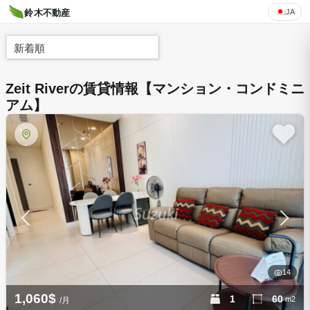
JA
鈴木不動産
新着順
Zeit Riverの賃貸情報【マンション・コンドミニ
アム】
14
1,060$
1
60
m2
/月