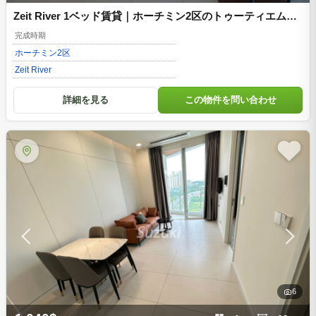
Zeit River 1ベッド賃貸｜ホーチミン2区のトゥーティエム、
上品な60㎡コンドミニアム
完成時期
ホーチミン
2区
Zeit River
詳細を見る
この物件を問い合わせ
6