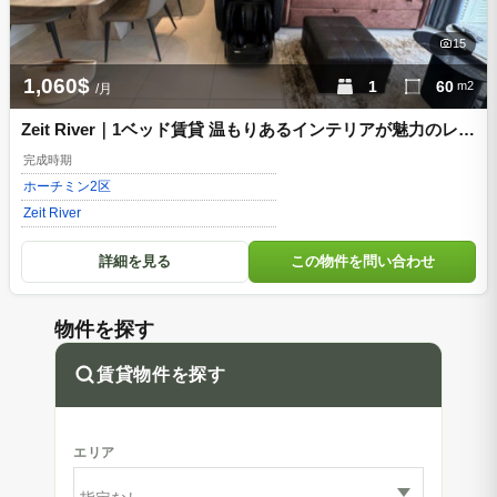
15
1,060$
1
60
m2
/月
Zeit River｜1ベッド賃貸 温もりあるインテリアが魅力のレジ
デンス
完成時期
ホーチミン
2区
Zeit River
詳細を見る
この物件を問い合わせ
物件を探す
賃貸物件を探す
エリア