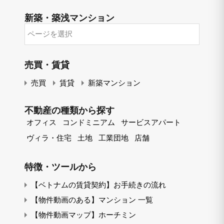
一
学
覧
校
新築・築浅マンション
（ABC
バ
新
順）
ス
築・
が
築
停
浅
車
マ
売買・賃貸
す
ン
る
シ
売買
賃貸
新築マンション
マ
ョ
ン
ン
シ
不動産の種類から探す
ョ
オフィス
コンドミニアム
サービスアパート
ン
ヴィラ・住宅
土地
工業団地
店舗
特徴・ツールから
【ベトナムの賃貸契約】お手続きの流れ
【物件動画のある】マンション 一覧
【物件動画マップ】ホーチミン