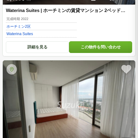
Waterina Suites | ホーチミンの賃貸マンション 2ベッド
1450$ 管理費込 D200214
完成時期 2022
ホーチミン
2区
Waterina Suites
詳細を見る
この物件を問い合わせ