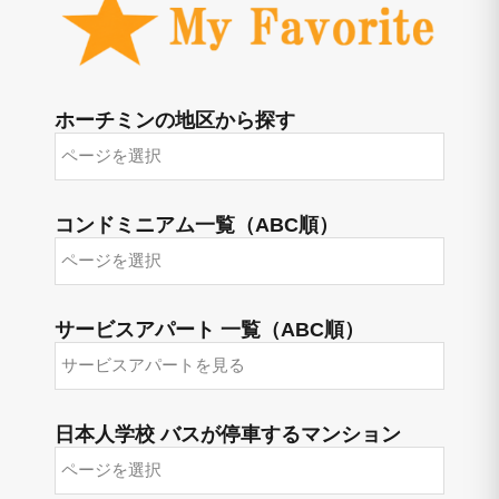
ホーチミンの地区から探す
ホ
ー
チ
ミ
ン
コンドミニアム一覧（ABC順）
の
コ
地
ン
区
ド
か
ミ
ら
ニ
サービスアパート 一覧（ABC順）
探
ア
サ
す
ム
ー
一
ビ
覧
ス
（ABC
ア
日本人学校 バスが停車するマンション
順）
パ
日
ー
本
ト
人