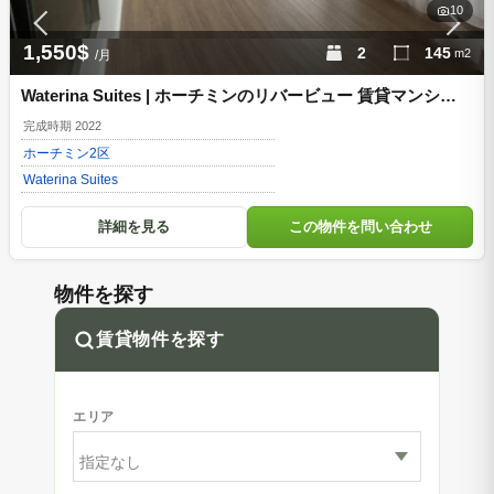
10
1,550$
2
145
m2
/月
Waterina Suites | ホーチミンのリバービュー 賃貸マンション
2ベッド 1550$ 管理費込 D200213
完成時期 2022
ホーチミン
2区
Waterina Suites
詳細を見る
この物件を問い合わせ
物件を探す
賃貸物件を探す
エリア