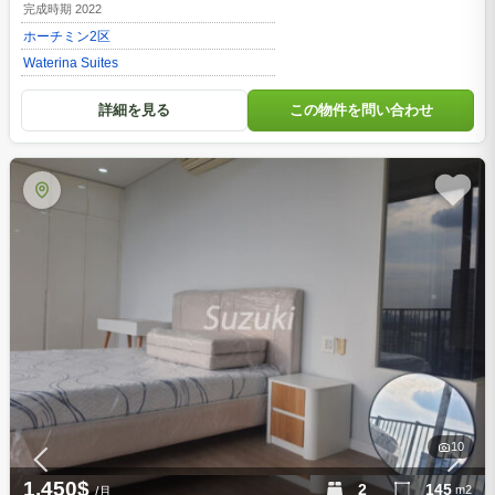
ン 3ベッド 1650$ 管理費込 D200215
完成時期 2022
ホーチミン
2区
Waterina Suites
詳細を見る
この物件を問い合わせ
10
1,450$
2
145
m2
/月