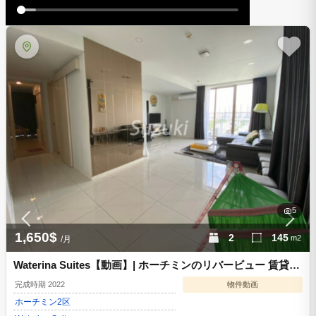
5
1,650$
2
145
m2
/月
Waterina Suites【動画】| ホーチミンのリバービュー 賃貸コ
ンドミニアム 2ベッド 1650$ 管理費込 D200212
完成時期 2022
物件動画
ホーチミン
2区