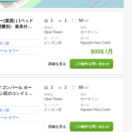
0USD～
1
1
50
 タワー(賃貸) | 1ベッド
m2
USD（管理費別） 家具付き
建物名
都市
Opal Tower
ホーチミン
205202
2020
区・エリア
通り名
ビンタン区
Nguyen Huu C
ミン
ビンタン区
800$
Tower オパール タワー
詳細を見る
この物件を問い合
2
2
88
ル | サイゴンパール ホー
m2
 ビンタン区のコンドミニ
建物名
都市
Opal Tower
ホーチミン
外国人・売買）
2018
区・エリア
通り名