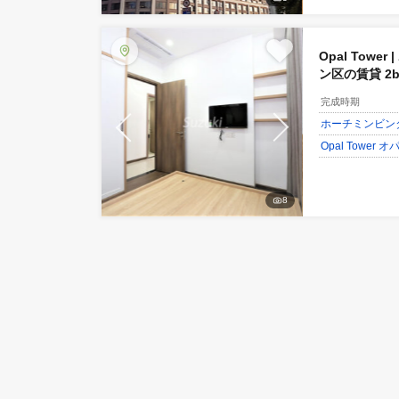
ホーチ
Opal 
公園
3
Opal
ン区の賃
db230
完成時
ホーチ
Opal 
8