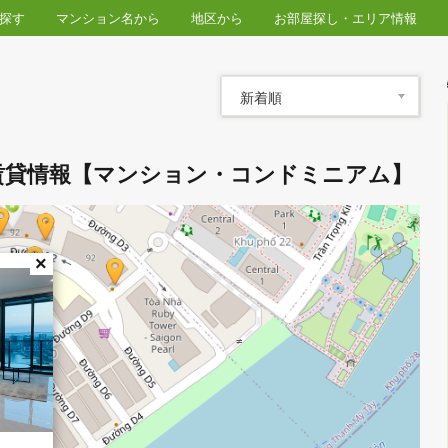
物件を探す
マンション名から
地区から
お部屋探し・
新着順
ル タワーの賃貸情報【マンション・コンドミニ
パール
×