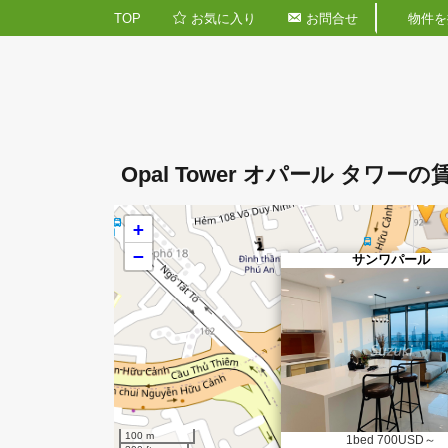
TOP
お気に入り
お問合せ
Opal Tower オパー
+
−
サンワ