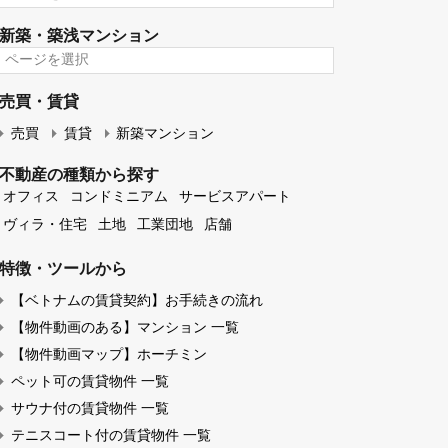
の
ン
地
ド
サービスアパート 一覧（ABC順）
区
ミ
か
ニ
サ
ら
ア
ー
探
ム
ビ
す
日本人学校 バスが停車するマンション
一
ス
覧
ア
日
（ABC
パ
本
順）
ー
人
新築・築浅マンション
ト
学
一
校
新
覧
バ
築・
（ABC
ス
築
順）
売買・賃貸
が
浅
停
マ
車
売買
賃貸
新築マンション
ン
す
シ
る
ョ
不動産の種類から探す
マ
ン
ン
オフィス
コンドミニアム
サービスアパート
シ
ヴィラ・住宅
土地
工業団地
店舗
ョ
ン
特徴・ツールから