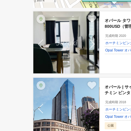
100 m
1bed 70
300 ft
オパール
800
db202
完成時期 
ホーチ
Opal 
8
オパー
チミン
アム（
完成時期 