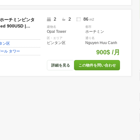
ビンタン区
Nguyen Huu C
ミン
ビンタン区
Tower オパール タワー
詳細を見る
この物件を問い合
2
2
86
 Tower | ホーチミンビンタ
m2
貸 2bed 900USD |
建物名
都市
Opal Tower
ホーチミン
6001
期
区・エリア
通り名
ビンタン区
Nguyen Huu C
ミン
ビンタン区
900$
Tower オパール タワー
詳細を見る
この物件を問い合