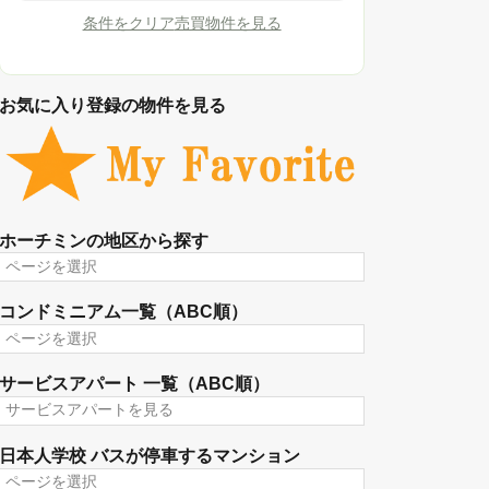
こだわり条件をもっと見る
anh
この条件で検索
わせ
条件をクリア
売買物件を見る
お気に入り登録の物件を見る
anh
/月
わせ
ホーチミンの地区から探す
ホ
ー
チ
コンドミニアム一覧（ABC順）
ミ
ン
コ