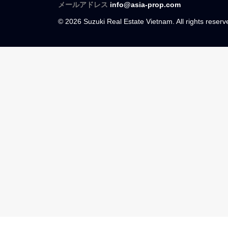
ホーチミン鈴木不動産
Suzuki Real Estate Vietnam
operated by SUZUKI PROPERTY VIETNAM C
所在地
21j Nguyen Huu Canh, Ward 19, Binh Than
HCMC
日本語、英語、中国語
+84 (0) 914408621
メールアドレス
info@asia-prop.com
© 2026 Suzuki Real Estate Vietnam. All rights