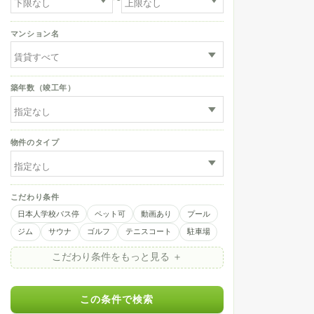
専有面積
〜
マンション名
築年数（竣工年）
anh
/月
物件のタイプ
わせ
こだわり条件
日本人学校バス停
ペット可
動画あり
プール
ジム
サウナ
ゴルフ
テニスコート
駐車場