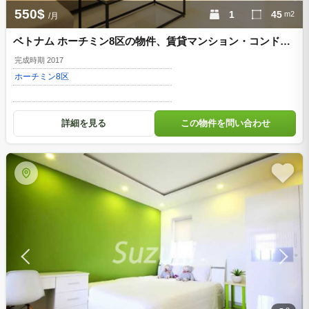
550$
1
45
m2
/月
ベトナム ホーチミン8区の物件、賃貸マンション・コンドミ
ニアム、市街地の近く d852541
完成時期 2017
ホーチミン
8区
詳細を見る
この物件を問い合わせ