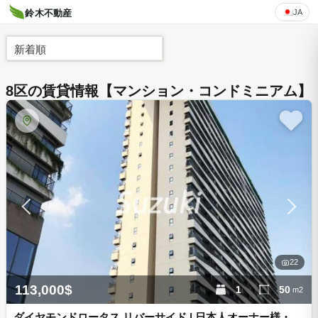
JA
鈴木不動産
新着順
8区の賃貸情報【マンション・コンドミニアム】
22
113,000$
1
50
m2
ダイヤモンドロータス リバーサイド | 日本人オーナー様・ホ