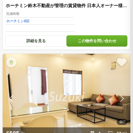
ホーチミン鈴木不動産が管理の賃貸物件 日本人オーナー様
(ホーチミン8区)
完成時期
ホーチミン
8区
詳細を見る
この物件を問い合わせ
7