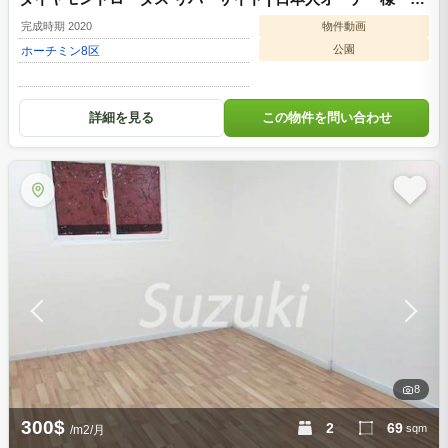
ーチミン8区のコンドミニアム（購入・転売）、お手頃な価
完成時期 2020
物件動画
格【ご成約・売却済】
公園
ホーチミン
8区
詳細を見る
この物件を問い合わせ
8
300$
2
69
sqm
/m2/月