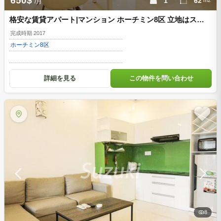
650$
1
62
m2
/月
格安な賃貸アパート|マンション ホーチミン8区 立地はスーパ
ーマーケットの近く d863252
完成時期 2017
ホーチミン
8区
詳細を見る
この物件を問い合わせ
8