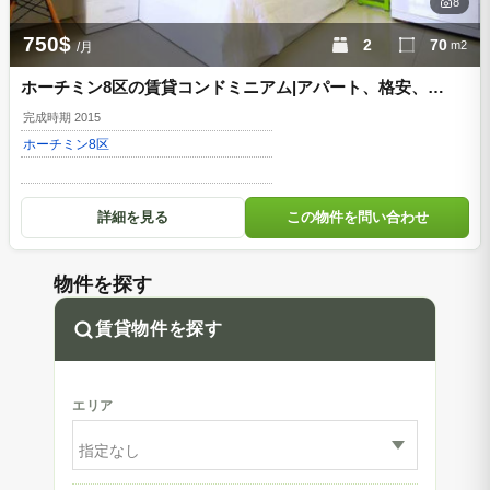
8
750$
2
70
m2
/月
ホーチミン8区の賃貸コンドミニアム|アパート、格安、
2LDK、1区まで車で20分程 d856325
完成時期 2015
ホーチミン
8区
詳細を見る
この物件を問い合わせ
物件を探す
賃貸物件を探す
エリア