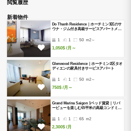
閲覧履歴
新着物件
Do Thanh Residence｜ホーチミン3区のサ
ウナ・ジム付き高級サービスアパートメン
ト
1
1
50
m2～
1,050$
/月～
Glenwood Residence｜ホーチミン2区タオ
ディエンの家具付きサービスアパート
1
1
50
m2～
750$
/月～
Grand Marina Saigon 1ベッド賃貸｜リバ
ービューを楽しむ65平米の高級コンドミニ
アム
1
1
65
m2
2,300$
/月