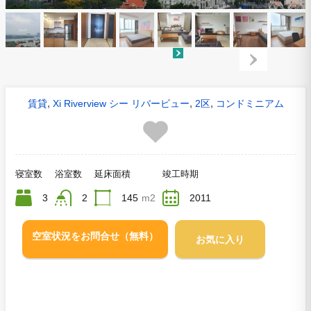
,
,
,
賃貸
Xi Riverview シー リバービュー
2区
コンドミニアム
寝室数
浴室数
延床面積
竣工時期
3
2
145
m2
2011
空室状況をお問合せ（無料）
お気に入り