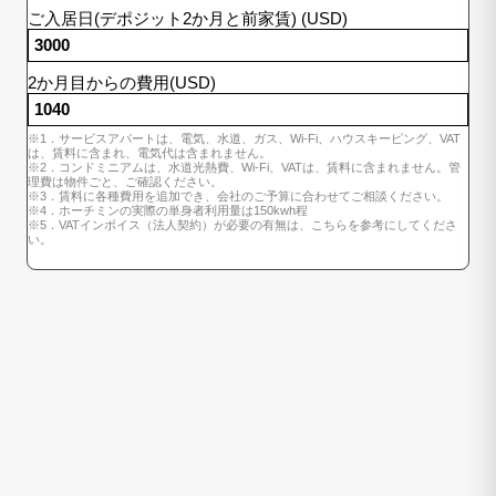
ご入居日(デポジット2か月と前家賃) (USD)
2か月目からの費用(USD)
※1．サービスアパートは、電気、水道、ガス、Wi-Fi、ハウスキーピング、VAT
は、賃料に含まれ、電気代は含まれません。
※2．コンドミニアムは、水道光熱費、Wi-Fi、VATは、賃料に含まれません。管
理費は物件ごと、ご確認ください。
※3．賃料に各種費用を追加でき、会社のご予算に合わせてご相談ください。
※4．ホーチミンの実際の単身者利用量は150kwh程
※5．VATインボイス（法人契約）が必要の有無は、こちらを参考にしてくださ
い。