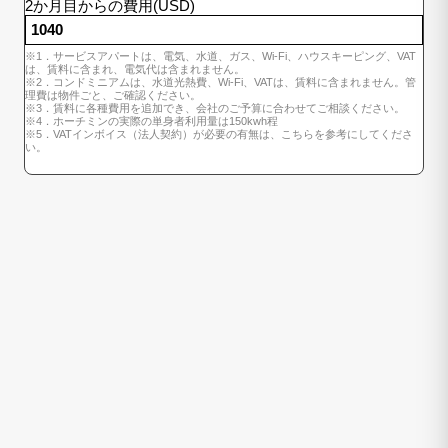
2か月目からの費用(USD)
※1．サービスアパートは、電気、水道、ガス、Wi-Fi、ハウスキーピング、VAT
は、賃料に含まれ、電気代は含まれません。
※2．コンドミニアムは、水道光熱費、Wi-Fi、VATは、賃料に含まれません。管
理費は物件ごと、ご確認ください。
※3．賃料に各種費用を追加でき、会社のご予算に合わせてご相談ください。
※4．ホーチミンの実際の単身者利用量は150kwh程
※5．VATインボイス（法人契約）が必要の有無は、こちらを参考にしてくださ
い。