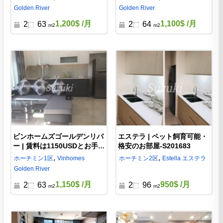
S102817
Golden River
Golden River
1,200$
/月
1,100$
/月
2
63
2
64
m2
m2
ビンホームズゴールデンリバ
エステラ | ペット飼育可能・
ー | 賃料は1150USDとお手頃
格安のお部屋-S201683
なお部屋 2LDK-S1021941
,
,
ホーチミン
1区
Vinhomes
ホーチミン
2区
Estella エステラ
Golden River
1,150$
/月
950$
/月
2
63
2
96
m2
m2