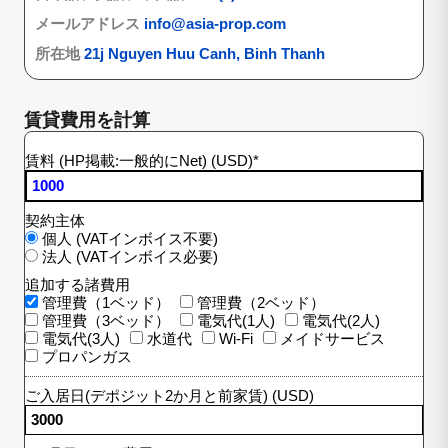
メールアドレス
info@asia-prop.com
所在地
21j Nguyen Huu Canh, Binh Thanh
賃貸費用を計算
賃料 (HP掲載:一般的にNet) (USD)
*
契約主体
個人 (VATインボイス不要)
法人 (VATインボイス必要)
追加する諸費用
管理費（1ベッド）
管理費（2ベッド）
管理費（3ベッド）
電気代(1人)
電気代(2人)
電気代(3人)
水道代
Wi-Fi
メイドサービス
プロパンガス
ご入居日(デポジット2か月と前家賃) (USD)