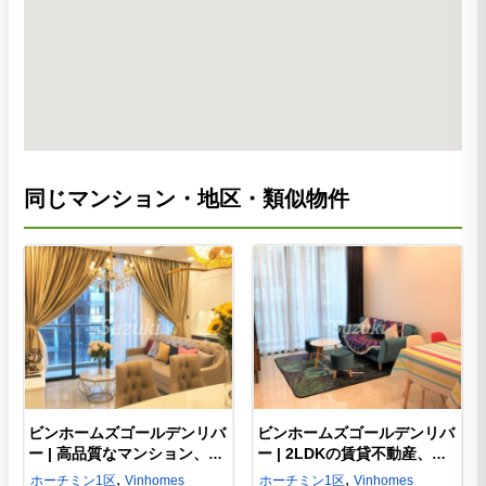
同じマンション・地区・類似物件
ビンホームズゴールデンリバ
ビンホームズゴールデンリバ
ー | 高品質なマンション、家
ー | 2LDKの賃貸不動産、格
具や家電の 2LDK-S102825
安なマンション、2LDK-
,
,
ホーチミン
1区
Vinhomes
ホーチミン
1区
Vinhomes