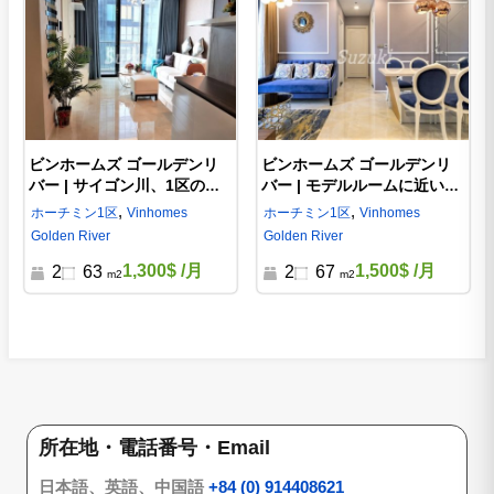
ビンホームズ ゴールデンリ
ビンホームズ ゴールデンリ
バー | サイゴン川、1区のシ
バー | モデルルームに近い家
ティビューの賃貸物件、
具、家電が揃うお部屋、
,
,
ホーチミン
1区
Vinhomes
ホーチミン
1区
Vinhomes
2LDK-S1021250
2LDK-S1021490
Golden River
Golden River
1,300$
/月
1,500$
/月
2
63
2
67
m2
m2
所在地・電話番号・Email
日本語、英語、中国語
+84 (0) 914408621