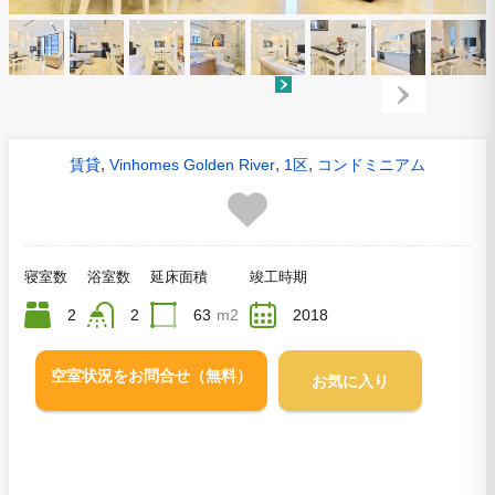
,
,
,
賃貸
Vinhomes Golden River
1区
コンドミニアム
寝室数
浴室数
延床面積
竣工時期
2
2
63
m2
2018
空室状況をお問合せ（無料）
お気に入り