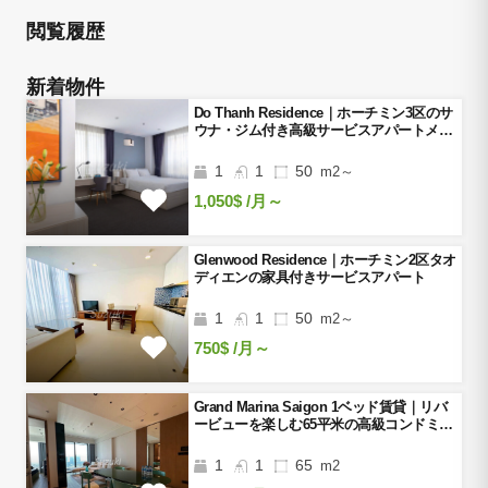
閲覧履歴
新着物件
Do Thanh Residence｜ホーチミン3区のサ
ウナ・ジム付き高級サービスアパートメン
ト
1
1
50
m2～
1,050$
/月～
Glenwood Residence｜ホーチミン2区タオ
ディエンの家具付きサービスアパート
1
1
50
m2～
750$
/月～
Grand Marina Saigon 1ベッド賃貸｜リバ
ービューを楽しむ65平米の高級コンドミニ
アム
1
1
65
m2