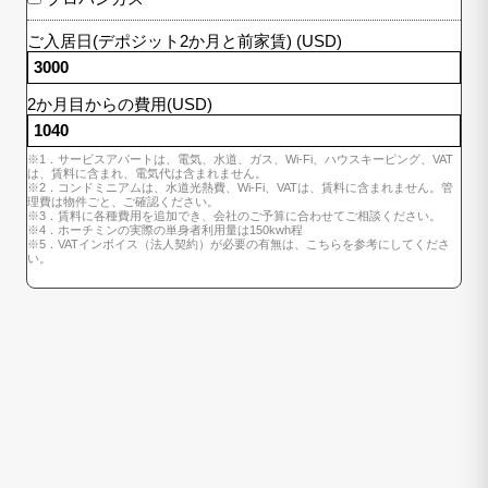
ご入居日(デポジット2か月と前家賃) (USD)
2か月目からの費用(USD)
※1．サービスアパートは、電気、水道、ガス、Wi-Fi、ハウスキーピング、VAT
は、賃料に含まれ、電気代は含まれません。
※2．コンドミニアムは、水道光熱費、Wi-Fi、VATは、賃料に含まれません。管
理費は物件ごと、ご確認ください。
※3．賃料に各種費用を追加でき、会社のご予算に合わせてご相談ください。
※4．ホーチミンの実際の単身者利用量は150kwh程
※5．VATインボイス（法人契約）が必要の有無は、こちらを参考にしてくださ
い。