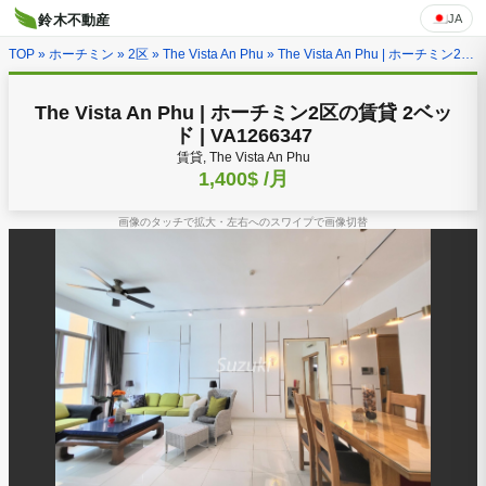
JA
鈴木不動産
TOP
»
ホーチミン
»
2区
»
The Vista An Phu
» The Vista An Phu | ホーチミン2区の賃貸 2ベッド | VA1266347
The Vista An Phu | ホーチミン2区の賃貸 2ベッ
ド | VA1266347
賃貸, The Vista An Phu
1,400$
/月
画像のタッチで拡大・左右へのスワイプで画像切替