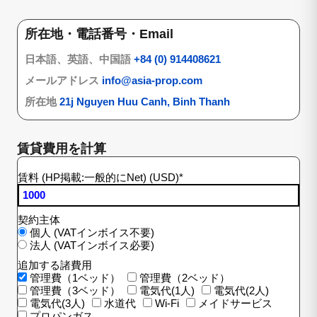
所在地・電話番号・Email
日本語、英語、中国語
+84 (0) 914408621
メールアドレス
info@asia-prop.com
所在地
21j Nguyen Huu Canh, Binh Thanh
賃貸費用を計算
賃料 (HP掲載:一般的にNet) (USD)
*
契約主体
個人 (VATインボイス不要)
法人 (VATインボイス必要)
追加する諸費用
管理費（1ベッド）
管理費（2ベッド）
管理費（3ベッド）
電気代(1人)
電気代(2人)
電気代(3人)
水道代
Wi-Fi
メイドサービス
プロパンガス