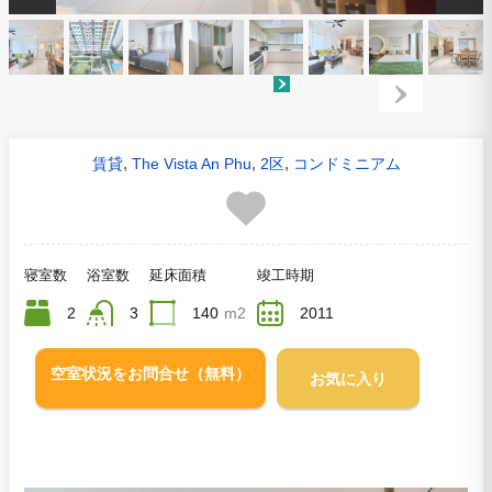
,
,
,
賃貸
The Vista An Phu
2区
コンドミニアム
寝室数
浴室数
延床面積
竣工時期
2
3
140
m2
2011
空室状況をお問合せ（無料）
お気に入り