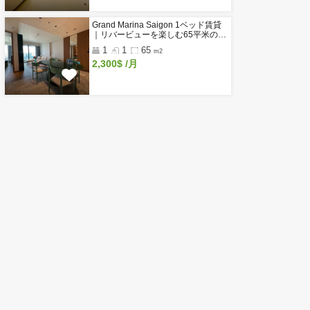
閲覧履歴
新着物件
内し
Do Thanh Residence｜ホーチミ
ざい
区のサウナ・ジム付き高級サービ
アパートメント
1
1
50
新
m2～
1,050$
/月～
Glenwood Residence｜ホーチ
2区タオディエンの家具付きサー
スアパート
1
1
50
m2～
750$
/月～
Grand Marina Saigon 1ベッド賃
｜リバービューを楽しむ65平米
級コンドミニアム
1
1
65
m2