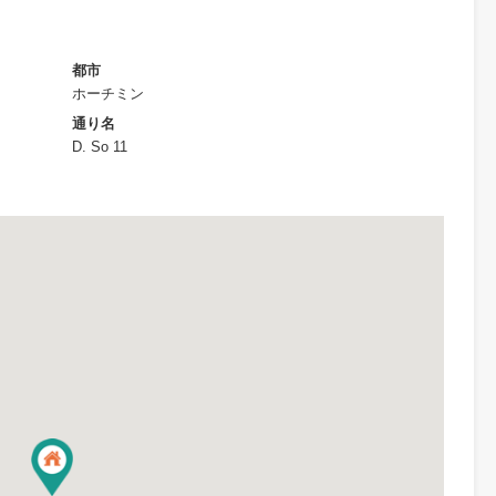
人の不動産資格者（宅地建物取引士）が、しっかりと常駐しご案
仲介業務では、不動産売買・オフィスのご相談が多く、自信がご
【非公開物件】が数多くありますので、詳細はお尋ねください（
、凡そ把握しております）。 鈴木 TEL 0914408621
子供用施設
ショップエリア
プール
バーベキューエリア
都市
ホーチミン