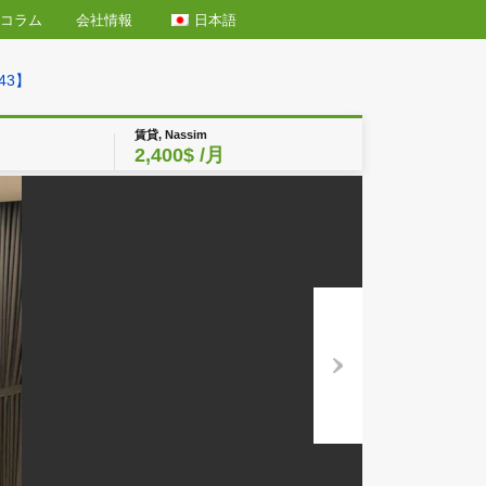
日本語
エリア情報
コラム
会社情報
SD【N990343】
賃貸, Nassim
】
2,400$
/月