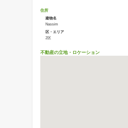
住所:
57 Đường số 11
ホーチミン鈴木不動産
鈴木不動産では、ベトナムでも、日本
ます。賃貸仲介手数料【無料】です。 
ます。 あえて掲載していない物件情報
規・中古含めて、ホーチミン周辺の不動産は
設備・付帯施設
サウナ
ジム・フィットネス
駐車場
住所
建物名
Nassim