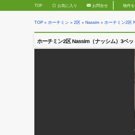
TOP
お気に入り
お問合せ
TOP
»
ホーチミン
»
2区
»
Nassim
» ホーチミ
ホーチミン2区 Nassim（ナッシム）3