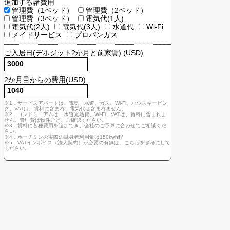
契約主体
個人 (VATインボイス不要)
法人 (VATインボイス必要)
ム
追加する諸費用
管理費（1ベッド）
管理費（2ベッド）
ゆとり
管理費（3ベッド）
電気代(1人)
雰囲気
電気代(2人)
電気代(3人)
水道代
Wi-F
メイドサービス
プロパンガス
ご入居日(デポジット2か月と前家賃) (USD)
ーチミン
2か月目からの費用(USD)
※1．サービスアパートは、電気、水道、ガス、Wi-Fi、ハウスキー
グ、VATは、賃料に含まれ、電気代は含まれません。
※2．コンドミニアムは、水道光熱費、Wi-Fi、VATは、賃料に含ま
せん。管理費は物件ごと、ご確認ください。
※3．賃料に各種費用を追加でき、会社のご予算に合わせてご相談
さい。
※4．ホーチミンの実際の単身者利用量は150kwh程
※5．VATインボイス（法人契約）が必要の有無は、こちらを参考に
ください。