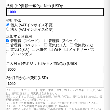
賃料 (HP掲載:一般的にNet) (USD)
*
契約主体
個人 (VATインボイス不要)
法人 (VATインボイス必要)
追加する諸費用
管理費（1ベッド）
管理費（2ベッド）
管理費（3ベッド）
電気代(1人)
電気代(2人)
電気代(3人)
水道代
Wi-Fi
メイドサービス
プロパンガス
ご入居日(デポジット2か月と前家賃) (USD)
2か月目からの費用(USD)
※1．サービスアパートは、電気、水道、ガス、Wi-Fi、ハウスキーピング、VAT
は、賃料に含まれ、電気代は含まれません。
※2．コンドミニアムは、水道光熱費、Wi-Fi、VATは、賃料に含まれません。管
理費は物件ごと、ご確認ください。
※3．賃料に各種費用を追加でき、会社のご予算に合わせてご相談ください。
※4．ホーチミンの実際の単身者利用量は150kwh程
※5．VATインボイス（法人契約）が必要の有無は、こちらを参考にしてくださ