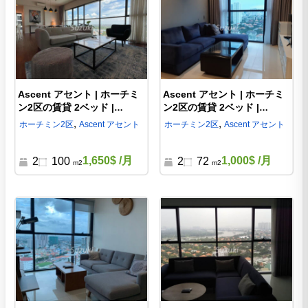
Ascent アセント | ホーチミ
Ascent アセント | ホーチミ
ン2区の賃貸 2ベッド |
ン2区の賃貸 2ベッド |
AS57669
AS49457
,
,
ホーチミン
2区
Ascent アセント
ホーチミン
2区
Ascent アセント
1,650$
/月
1,000$
/月
2
100
2
72
m2
m2