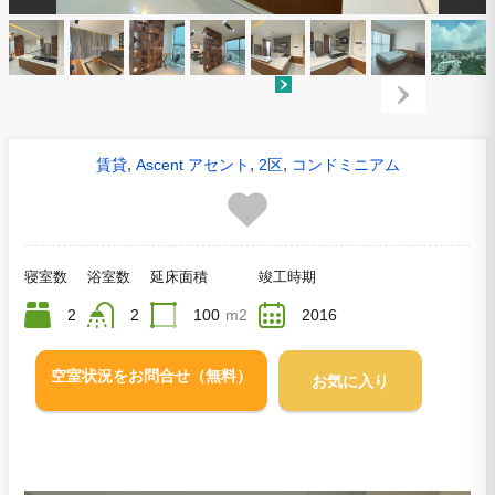
,
,
,
賃貸
Ascent アセント
2区
コンドミニアム
寝室数
浴室数
延床面積
竣工時期
2
2
100
m2
2016
空室状況をお問合せ（無料）
お気に入り