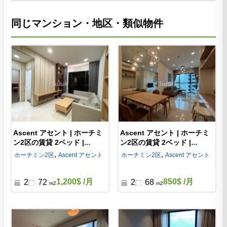
同じマンション・地区・類似物件
Ascent アセント | ホーチミ
Ascent アセント | ホーチミ
ン2区の賃貸 2ベッド |
ン2区の賃貸 2ベッド |
AS75324
AS66421
,
,
ホーチミン
2区
Ascent アセント
ホーチミン
2区
Ascent アセント
1,200$
/月
850$
/月
2
72
2
68
m2
m2