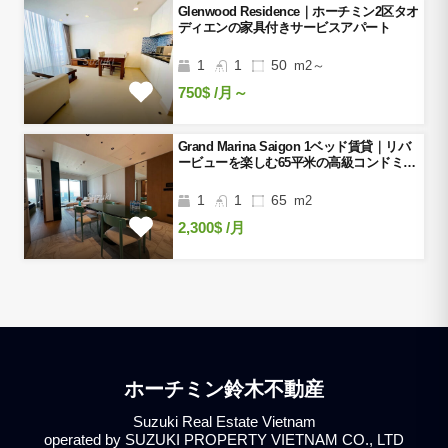
Glenwood Residence｜ホーチミン2区タオ
ディエンの家具付きサービスアパート
1
1
50
m2～
750$
/月～
Grand Marina Saigon 1ベッド賃貸｜リバ
ービューを楽しむ65平米の高級コンドミニ
アム
1
1
65
m2
2,300$
/月
ホーチミン鈴木不動産
Suzuki Real Estate Vietnam
operated by SUZUKI PROPERTY VIETNAM CO., LTD