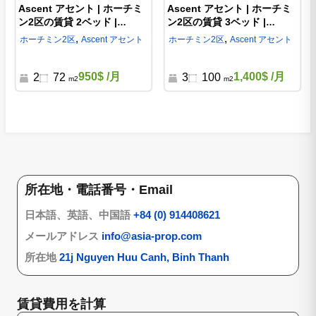
Ascent アセント | ホーチミ
Ascent アセント | ホーチミ
ン2区の賃貸 2ベッド |
ン2区の賃貸 3ベッド |
AS289415
AS54498
,
,
ホーチミン
2区
Ascent アセント
ホーチミン
2区
Ascent アセント
950$
/月
1,400$
/月
2
72
3
100
m2
m2
所在地・電話番号・Email
日本語、英語、中国語
+84 (0) 914408621
メールアドレス
info@asia-prop.com
所在地
21j Nguyen Huu Canh, Binh Thanh
賃貸費用を計算