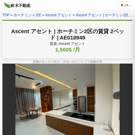
JA
鈴木不動産
TOP
»
ホーチミン
»
2区
»
Ascent アセント
» Ascent アセント | ホーチミン2区の賃貸 2ベッド | AE018949
Ascent アセント | ホーチミン2区の賃貸 2ベッ
ド | AE018949
賃貸, Ascent アセント
1,500$
/月
画像のタッチで拡大・左右へのスワイプで画像切替