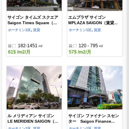
サイゴン タイムズ スクエア
エムプラザ サイゴン
Saigon Times Square（賃
MPLAZA SAIGON（賃貸オ
貸オフィス）| ホーチミン1区
フィス）| ホーチミン1区 イ
,
,
ホーチミン
1区
賃貸
ホーチミン
1区
賃貸
グエン フエ通りの高級オフ
ンターコンチネンタル ホテ
ィス
ル直結のオフィス
182-1451
120 - 795
m2
m2
61$
/m2/月
57$
/m2/月
ル メリディアン サイゴン
サイゴン ファイナン スセン
LE MERIDIEN SAIGON（賃
ター Saigon Finance
貸オフィス）| ホーチミン1区
Center（賃貸オフィス）| ホ
,
,
ホーチミン
1区
賃貸
ホーチミン
1区
賃貸