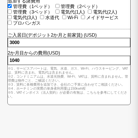
追加する諸費用
管理費（1ベッド）
管理費（2ベッド）
管理費（3ベッド）
電気代(1人)
電気代(2人)
電気代(3人)
水道代
Wi-Fi
メイドサービス
プロパンガス
ご入居日(デポジット2か月と前家賃) (USD)
2か月目からの費用(USD)
※1．サービスアパートは、電気、水道、ガス、Wi-Fi、ハウスキーピング、VAT
は、賃料に含まれ、電気代は含まれません。
※2．コンドミニアムは、水道光熱費、Wi-Fi、VATは、賃料に含まれません。管
理費は物件ごと、ご確認ください。
※3．賃料に各種費用を追加でき、会社のご予算に合わせてご相談ください。
※4．ホーチミンの実際の単身者利用量は150kwh程
※5．VATインボイス（法人契約）が必要の有無は、こちらを参考にしてくださ
い。