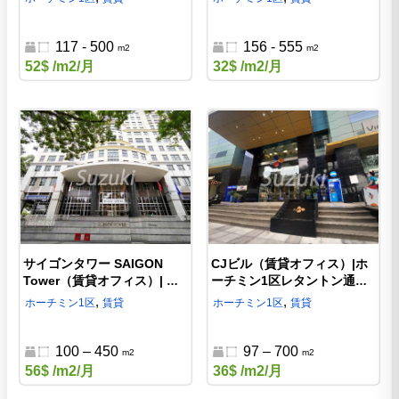
のオフィス
ーチミン1区のオフィス
117 - 500
156 - 555
m2
m2
52$
/m2/月
32$
/m2/月
サイゴンタワー SAIGON
CJビル（賃貸オフィス）|ホ
Tower（賃貸オフィス）| ホ
ーチミン1区レタントン通り
ーチミン1区の現代的な賃貸
の賃貸オフィス
,
,
ホーチミン
1区
賃貸
ホーチミン
1区
賃貸
オフィス
100 – 450
97 – 700
m2
m2
56$
/m2/月
36$
/m2/月