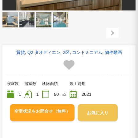
,
,
,
,
賃貸
Q2 タオディエン
2区
コンドミニアム
物件動画
寝室数
浴室数
延床面積
竣工時期
1
1
50
m2
2021
空室状況をお問合せ（無料）
お気に入り