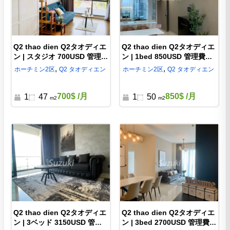
Q2 thao dien Q2タオディエ
Q2 thao dien Q2タオディエ
ン | スタジオ 700USD 管理費
ン | 1bed 850USD 管理費込
込 ホーチミン2区 賃貸マン
ホーチミン2区 賃貸マンシ
,
,
ホーチミン
2区
Q2 タオディエン
ホーチミン
2区
Q2 タオディエン
ション d332258
ョン d332259
700$
/月
850$
/月
1
47
1
50
m2
m2
Q2 thao dien Q2タオディエ
Q2 thao dien Q2タオディエ
ン | 3ベッド 3150USD 管理
ン | 3bed 2700USD 管理費込