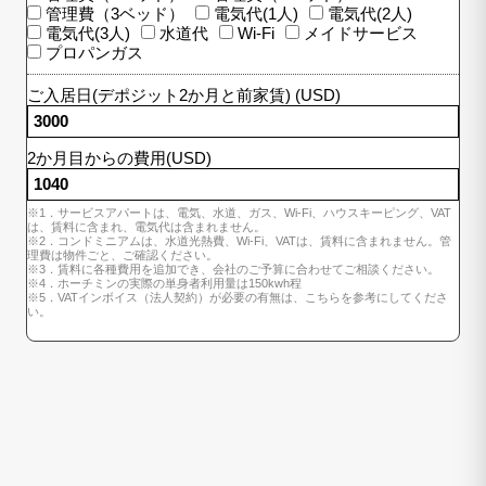
管理費（3ベッド）
電気代(1人)
電気代(2人)
電気代(3人)
水道代
Wi-Fi
メイドサービス
プロパンガス
ご入居日(デポジット2か月と前家賃) (USD)
2か月目からの費用(USD)
※1．サービスアパートは、電気、水道、ガス、Wi-Fi、ハウスキーピング、VAT
は、賃料に含まれ、電気代は含まれません。
※2．コンドミニアムは、水道光熱費、Wi-Fi、VATは、賃料に含まれません。管
理費は物件ごと、ご確認ください。
※3．賃料に各種費用を追加でき、会社のご予算に合わせてご相談ください。
※4．ホーチミンの実際の単身者利用量は150kwh程
※5．VATインボイス（法人契約）が必要の有無は、こちらを参考にしてくださ
い。