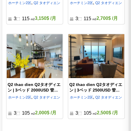
費込 ホーチミン2区 賃貸マ
ホーチミン2区 賃貸マンシ
,
,
ホーチミン
2区
Q2 タオディエン
ホーチミン
2区
Q2 タオディエン
ンション d332260
ョン d3322556
3,150$
/月
2,700$
/月
3
115
3
115
m2
m2
Q2 thao dien Q2タオディエ
Q2 thao dien Q2タオディエ
ン | 3ベッド 2000USD 管理
ン | 3ベッド 2500USD 管理
費別 ホーチミン2区 賃貸マ
費込ホーチミン2区 賃貸マ
,
,
ホーチミン
2区
Q2 タオディエン
ホーチミン
2区
Q2 タオディエン
ンション d332257
ンション d332256
2,000$
/月
2,500$
/月
3
105
3
105
m2
m2