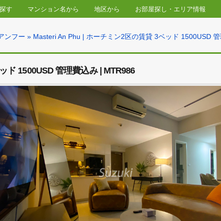
物件を探す
マンション名から
地区から
お部屋探し・
u マステリ アンフー
» Masteri An Phu | ホーチミン2区の賃貸 3ベッ
Masteri An Phu | ホーチミン2区の賃貸 3ベッド 1500USD 管理費込み | MTR986