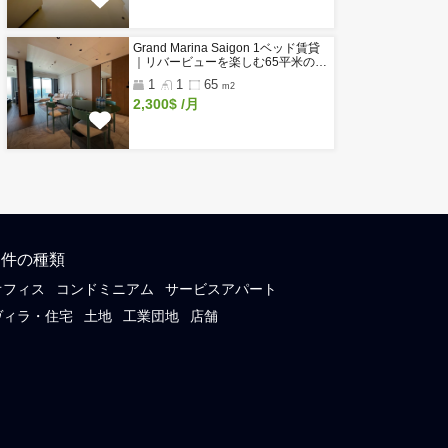
ンフー |
閲覧履歴
Phu マス
新着物件
Do Thanh Residence｜ホーチミ
区のサウナ・ジム付き高級サービ
アパートメント
1
1
50
m2～
1,050$
/月～
Glenwood Residence｜ホーチ
2区タオディエンの家具付きサー
スアパート
1
1
50
m2～
750$
/月～
ンフー |
Grand Marina Saigon 1ベッド賃
Phu マス
｜リバービューを楽しむ65平米
級コンドミニアム
1
1
65
m2