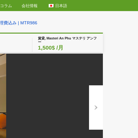
日本語
エリア情報
コラム
会社情報
ド 1500USD 管理費込み | MTR986
賃貸, Masteri An Phu マステリ アン
ー
1,500$
/月