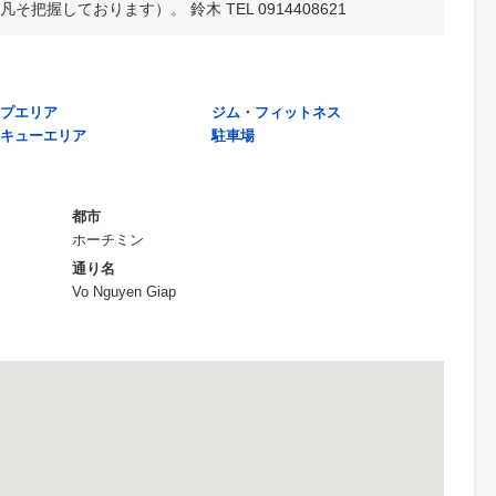
人の不動産資格者（宅地建物取引士）が、しっかりと常駐しご案
仲介業務では、不動産売買・オフィスのご相談が多く、自信がご
【非公開物件】が数多くありますので、詳細はお尋ねください（
、凡そ把握しております）。 鈴木 TEL 0914408621
ショップエリア
ジム・フィットネス
バーベキューエリア
駐車場
都市
ホーチミン