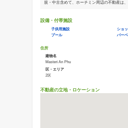
住所:
1 Võ Trường Toản
ホーチミン鈴木不動産
鈴木不動産では、ベトナムでも、日本
ます。賃貸仲介手数料【無料】です。 
ます。 あえて掲載していない物件情報
規・中古含めて、ホーチミン周辺の不動産は
設備・付帯施設
子供用施設
プール
住所
建物名
Masteri An Phu