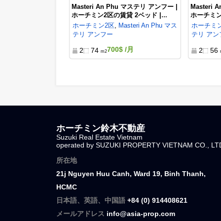
Masteri An Phu マステリ アンフー |
Ma
ホーチミン2区の賃貸 3ベッド |
ホ
MTR985
MA
,
ホーチミン
2区
Masteri An Phu マス
ホ
テリ アンフー
テ
1,600$
/月
3
3
m2
Masteri An Phu マステリ アンフー |
Ma
ホーチミン2区の賃貸 2ベッド |
ホ
MA763429
M3
,
ホーチミン
2区
Masteri An Phu マス
ホ
テリ アンフー
テ