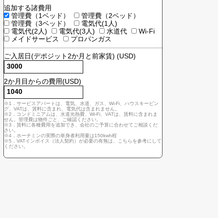
契約主体
個人 (VATインボイス不要)
法人 (VATインボイス必要)
追加する諸費用
管理費（1ベッド）
管理費（2ベッド）
管理費（3ベッド）
電気代(1人)
電気代(2人)
電気代(3人)
水道代
Wi-F
メイドサービス
プロパンガス
ご入居日(デポジット2か月と前家賃) (USD)
2か月目からの費用(USD)
※1．サービスアパートは、電気、水道、ガス、Wi-Fi、ハウスキー
グ、VATは、賃料に含まれ、電気代は含まれません。
※2．コンドミニアムは、水道光熱費、Wi-Fi、VATは、賃料に含ま
せん。管理費は物件ごと、ご確認ください。
※3．賃料に各種費用を追加でき、会社のご予算に合わせてご相談
さい。
※4．ホーチミンの実際の単身者利用量は150kwh程
※5．VATインボイス（法人契約）が必要の有無は、こちらを参考に
ください。