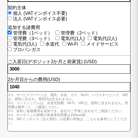
契約主体
個人 (VATインボイス不要)
法人 (VATインボイス必要)
追加する諸費用
管理費（1ベッド）
管理費（2ベッド）
管理費（3ベッド）
電気代(1人)
電気代(2人)
電気代(3人)
水道代
Wi-Fi
メイドサービス
プロパンガス
ご入居日(デポジット2か月と前家賃) (USD)
2か月目からの費用(USD)
※1．サービスアパートは、電気、水道、ガス、Wi-Fi、ハウスキーピング、VAT
は、賃料に含まれ、電気代は含まれません。
※2．コンドミニアムは、水道光熱費、Wi-Fi、VATは、賃料に含まれません。管
理費は物件ごと、ご確認ください。
※3．賃料に各種費用を追加でき、会社のご予算に合わせてご相談ください。
※4．ホーチミンの実際の単身者利用量は150kwh程
※5．VATインボイス（法人契約）が必要の有無は、こちらを参考にしてくださ
い。