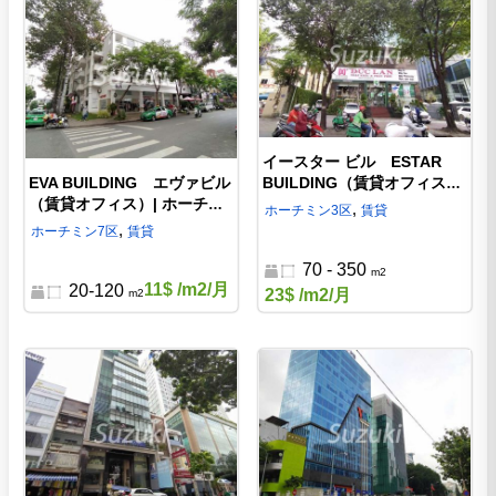
イースター ビル ESTAR
EVA BUILDING エヴァビル
BUILDING（賃貸オフィス）|
（賃貸オフィス）| ホーチミ
ホーチミン3区のオフィス
,
ホーチミン
3区
賃貸
ン7区
,
ホーチミン
7区
賃貸
70 - 350
m2
11$
/m2/月
20-120
23$
/m2/月
m2