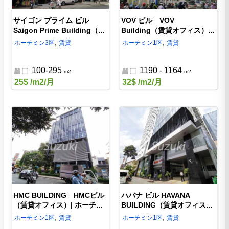
サイゴン プライム ビル
VOV ビル VOV
Saigon Prime Building（賃
Building（賃貸オフィス）|
貸オフィス）| ホーチミン3区
ホーチミン1区のオフィス
,
,
ホーチミン
3区
賃貸
ホーチミン
1区
賃貸
のタオダン公園の近くのオフ
ィス
100-295
1190 - 1164
m2
m2
25$
/m2/月
32$
/m2/月
HMC BUILDING HMCビル
ハバナ ビル HAVANA
（賃貸オフィス）| ホーチミ
BUILDING（賃貸オフィス）|
ン1区の賃貸オフィス
ホーチミン1区ハムギー通り
,
,
ホーチミン
1区
賃貸
ホーチミン
1区
賃貸
（Ham Nghi St）の通りのオ