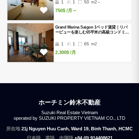
1
1
50
m2～
750$
/月～
Grand Marina Saigon 1ベッド賃貸｜リバ
ービューを楽しむ65平米の高級コンドミニ
アム
1
1
65
m2
2,300$
/月
ホーチミン鈴木不動産
Suzuki Real Estate Vietnam
operated by SUZUKI PROPERTY VIETNAM CO., LTD
所在地
21j Nguyen Huu Canh, Ward 19, Binh Thanh, HCMC
日本語、英語、中国語
+84 (0) 914408621