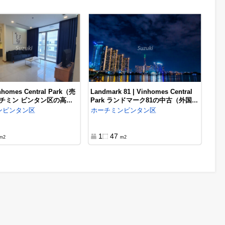
ンワパール | ホーチミン 1区の隣
エステラ・ハイツ（Estella
ビンタン区） 物件情報、外国人に
Heights）| ホーチミン2区 
人気
ィエン地区の高級マンション
,
ーチミン
ビンタン区
購入
ホーチミン
2区
220,000$
320,000$
1
55
2
102
m2
m2