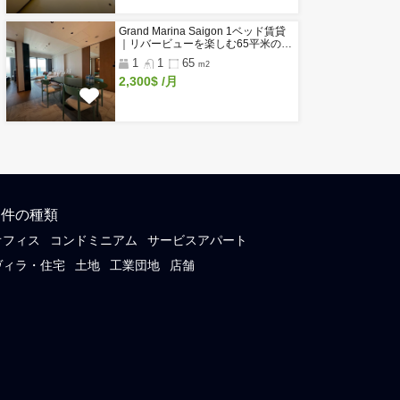
閲覧履歴
tral
（外国人
新着物件
Do Thanh Residence｜ホーチミ
区のサウナ・ジム付き高級サービ
アパートメント
1
1
50
m2～
1,050$
/月～
Glenwood Residence｜ホーチ
2区タオディエンの家具付きサー
スアパート
1
1
50
m2～
750$
/月～
Grand Marina Saigon 1ベッド賃
｜リバービューを楽しむ65平米
級コンドミニアム
1
1
65
m2