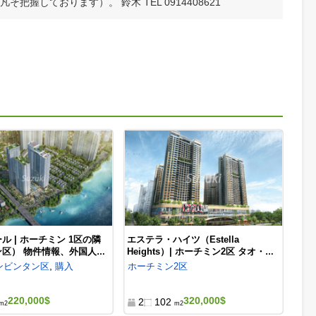
貸コンドミニアムのお問合せ（無料）
人の不動産資格者（宅地建物取引士）が、しっかりと常駐しご案
仲介業務では、不動産売買・オフィスのご相談が多く、自信がご
【非公開物件】が数多くありますので、詳細はお尋ねください（
、凡そ把握しております）。 鈴木 TEL 0914408621
物件