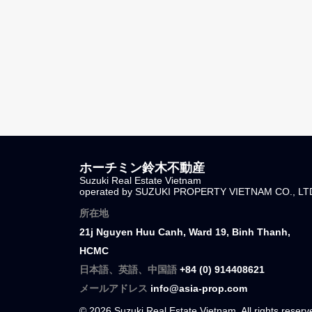
ANGIA River Panorama | ホーチミ
Pa
ン7区のコンドミニアム（外国人購
却
入・売却・転売）
コ
ホーチミン
7区
ホ
2
64
m2