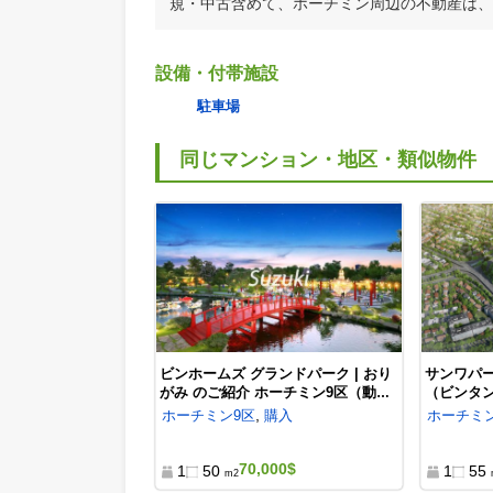
賃
ホーチミン鈴木不動産
鈴木不動産では、ベトナムでも、日本
ます。賃貸仲介手数料【無料】です。 
ます。 あえて掲載していない物件情報
規・中古含めて、ホーチミン周辺の不動産は
設備・付帯施設
駐車場
同じマンション・地区・類似