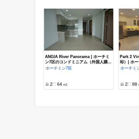
ビンホームズ グランドパーク | おり
サ
がみ のご紹介 ホーチミン9区（動
（
画）
,
ホーチミン
9区
購入
ホ
70,000$
1
50
m2