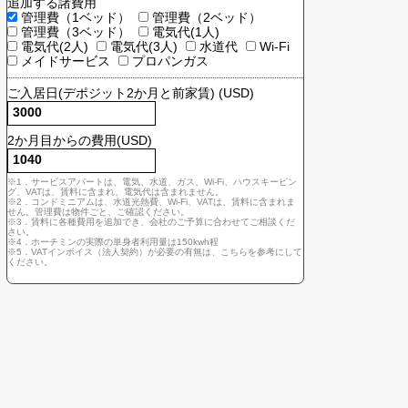
契約主体
個人 (VATインボイス不要)
法人 (VATインボイス必要)
追加する諸費用
管理費（1ベッド）
管理費（2ベッド）
管理費（3ベッド）
電気代(1人)
電気代(2人)
電気代(3人)
水道代
Wi-F
メイドサービス
プロパンガス
ご入居日(デポジット2か月と前家賃) (USD)
2か月目からの費用(USD)
※1．サービスアパートは、電気、水道、ガス、Wi-Fi、ハウスキー
グ、VATは、賃料に含まれ、電気代は含まれません。
※2．コンドミニアムは、水道光熱費、Wi-Fi、VATは、賃料に含ま
せん。管理費は物件ごと、ご確認ください。
※3．賃料に各種費用を追加でき、会社のご予算に合わせてご相談
さい。
※4．ホーチミンの実際の単身者利用量は150kwh程
※5．VATインボイス（法人契約）が必要の有無は、こちらを参考に
ください。