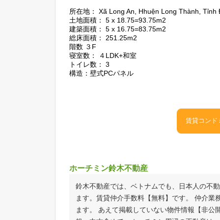
建て替えの必要がない
トータルコストが他工法の約半分
地震や津波などの災害にも負けない
高い気密性と断熱性
百年住宅は、過去の大地震において一部
私、鈴木は静岡県出身ということもあり
同郷ということで、静岡県の企業のご活
戸建住宅 の仕様
所在地： Xã Long An, Hhuện Long Thành,
土地面積： 5 x 18.75=93.75m2
建築面積： 5 x 16.75=83.75m2
総床面積： 251.25m2
階数 ３F
寝室数： ４LDK+和室
トイレ数： 3
構造：壁式PCパネル