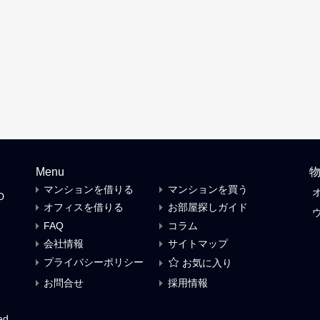
rk 2 Vinhomes Central Park（売
Landmark 81 | Vinhomes Cen
）| ホーチミン ビンタン区の高級
Park ランドマーク81の中古
ンドミニアム
の転売・売買）
ーチミン
ビンタン区
ホーチミン
ビンタン区
2
88
1
47
m2
m2