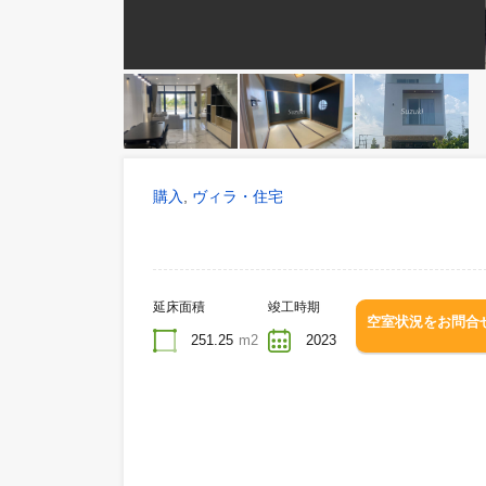
購入
ヴィラ・住宅
,
延床面積
竣工時期
空室状況を
251.25
m2
2023