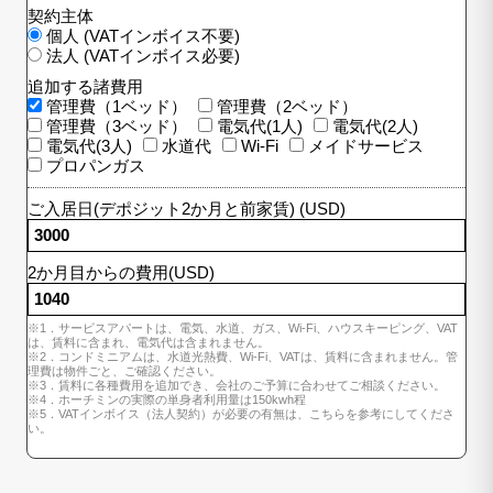
契約主体
個人 (VATインボイス不要)
法人 (VATインボイス必要)
追加する諸費用
管理費（1ベッド）
管理費（2ベッド）
管理費（3ベッド）
電気代(1人)
電気代(2人)
電気代(3人)
水道代
Wi-Fi
メイドサービス
プロパンガス
ご入居日(デポジット2か月と前家賃) (USD)
2か月目からの費用(USD)
※1．サービスアパートは、電気、水道、ガス、Wi-Fi、ハウスキーピング、VAT
は、賃料に含まれ、電気代は含まれません。
※2．コンドミニアムは、水道光熱費、Wi-Fi、VATは、賃料に含まれません。管
理費は物件ごと、ご確認ください。
※3．賃料に各種費用を追加でき、会社のご予算に合わせてご相談ください。
※4．ホーチミンの実際の単身者利用量は150kwh程
※5．VATインボイス（法人契約）が必要の有無は、こちらを参考にしてくださ
い。