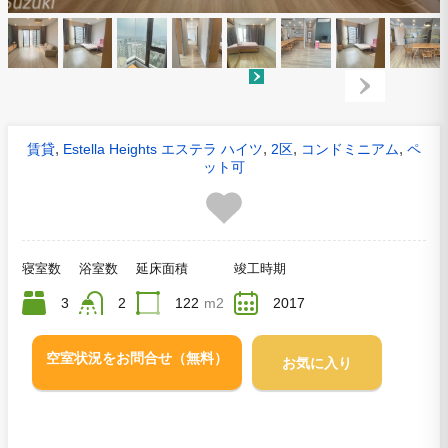
,
,
,
,
賃貸
Estella Heights エステラ ハイツ
2区
コンドミニアム
ペ
ット可
寝室数
浴室数
延床面積
竣工時期
3
2
122
m2
2017
空室状況をお問合せ（無料）
お気に入り