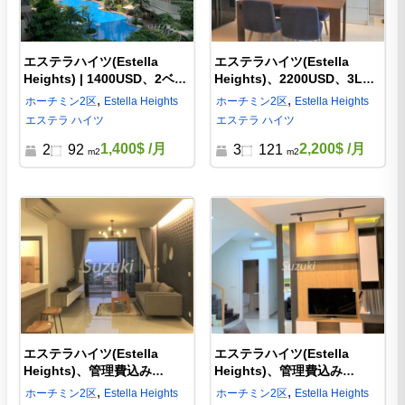
エステラハイツ(Estella
エステラハイツ(Estella
Heights) | 1400USD、2ベッ
Heights)、2200USD、3LDK
ド、管理費込み – S213065
のお部屋（121平米） –
,
,
ホーチミン
2区
Estella Heights
ホーチミン
2区
Estella Heights
S213058
エステラ ハイツ
エステラ ハイツ
1,400$
/月
2,200$
/月
2
92
3
121
m2
m2
エステラハイツ(Estella
エステラハイツ(Estella
Heights)、管理費込み
Heights)、管理費込み
1400USD、２LDKのお部屋
2300USD、3LDKのお部屋
,
,
ホーチミン
2区
Estella Heights
ホーチミン
2区
Estella Heights