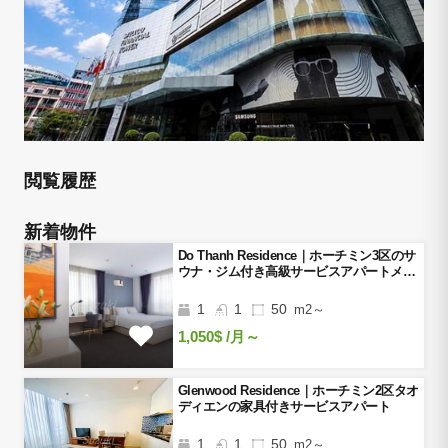
閲覧履歴
新着物件
Do Thanh Residence｜ホーチミン3区のサ
ウナ・ジム付き高級サービスアパートメン
ト
1
1
50
m2～
1,050$
/月～
Glenwood Residence｜ホーチミン2区タオ
ディエンの家具付きサービスアパート
1
1
50
m2～