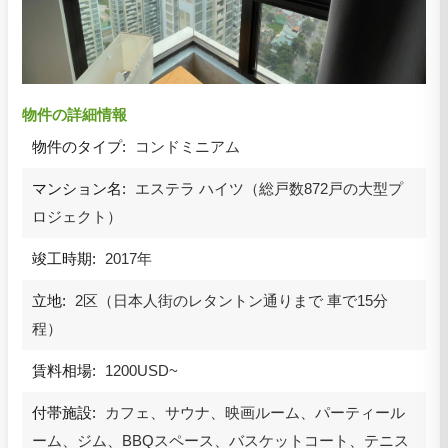
物件の詳細情報
物件のタイプ:
コンドミニアム
マンション名:
エステラ ハイツ（総戸数872戸の大型プ
ロジェクト）
竣工時期:
2017年
立地:
2区（日本人街のレタントン通りまで 車で15分
程）
賃料相場:
1200USD~
付帯施設:
カフェ、サウナ、映画ルーム、パーティール
ーム、ジム、BBQスペース、バスケットコート、テニス