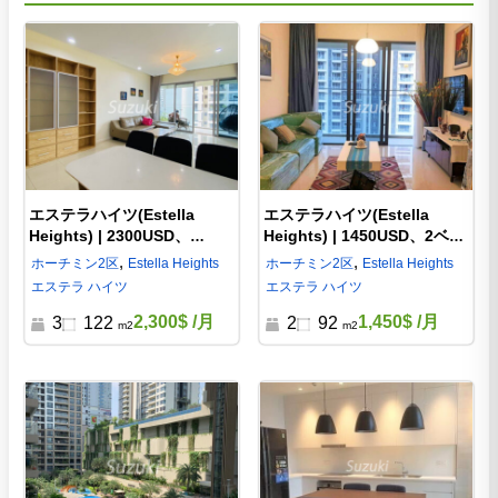
エステラハイツ(Estella
エステラハイツ(Estella
Heights) | 2300USD、
Heights) | 1450USD、2ベッ
3LDK、管理費込み –
ド、管理費込み – S213064
,
,
ホーチミン
2区
Estella Heights
ホーチミン
2区
Estella Heights
S213062
エステラ ハイツ
エステラ ハイツ
2,300$
/月
1,450$
/月
3
122
2
92
m2
m2