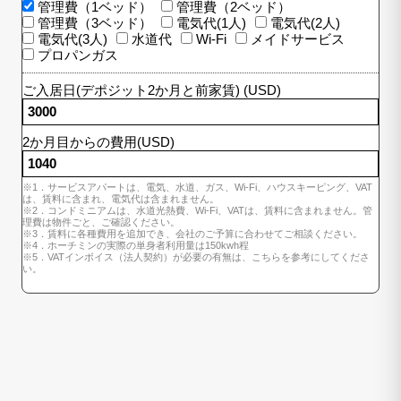
管理費（1ベッド）
管理費（2ベッド）
管理費（3ベッド）
電気代(1人)
電気代(2人)
電気代(3人)
水道代
Wi-Fi
メイドサービス
プロパンガス
ご入居日(デポジット2か月と前家賃) (USD)
2か月目からの費用(USD)
※1．サービスアパートは、電気、水道、ガス、Wi-Fi、ハウスキーピング、VAT
は、賃料に含まれ、電気代は含まれません。
※2．コンドミニアムは、水道光熱費、Wi-Fi、VATは、賃料に含まれません。管
理費は物件ごと、ご確認ください。
※3．賃料に各種費用を追加でき、会社のご予算に合わせてご相談ください。
※4．ホーチミンの実際の単身者利用量は150kwh程
※5．VATインボイス（法人契約）が必要の有無は、こちらを参考にしてくださ
い。