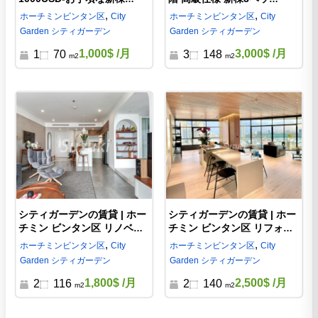
1LDK- S2992699
ド-3000USD【動画】
,
,
ホーチミン
ビンタン区
City
ホーチミン
ビンタン区
City
Garden シティガーデン
Garden シティガーデン
1,000$
/月
3,000$
/月
1
70
3
148
m2
m2
シティガーデンの賃貸 | ホー
シティガーデンの賃貸 | ホー
チミン ビンタン区 リノベー
チミン ビンタン区 リフォー
ション物件、モダンなデザイ
ム物件、 2ベッドのコンドミ
,
,
ホーチミン
ビンタン区
City
ホーチミン
ビンタン区
City
ン 2ベッド 1800USD
ニアム 2500USD
Garden シティガーデン
Garden シティガーデン
1,800$
/月
2,500$
/月
2
116
2
140
m2
m2