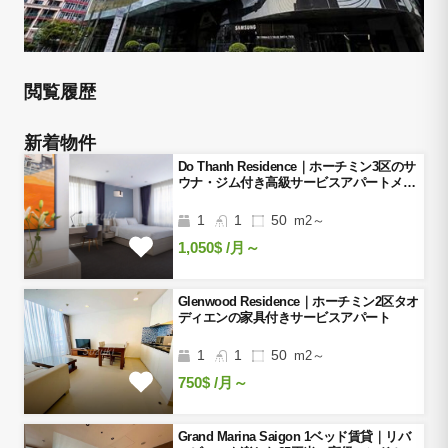
閲覧履歴
新着物件
Do Thanh Residence｜ホーチミン3区のサ
ウナ・ジム付き高級サービスアパートメン
ト
1
1
50
m2～
1,050$
/月～
Glenwood Residence｜ホーチミン2区タオ
ディエンの家具付きサービスアパート
1
1
50
m2～
750$
/月～
Grand Marina Saigon 1ベッド賃貸｜リバ