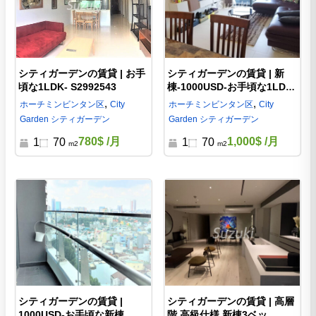
シティガーデンの賃貸 | お手
シティガーデンの賃貸 | 新
頃な1LDK- S2992543
棟-1000USD-お手頃な1LDK-
S2992599
,
,
ホーチミン
ビンタン区
City
ホーチミン
ビンタン区
City
Garden シティガーデン
Garden シティガーデン
780$
/月
1,000$
/月
1
70
1
70
m2
m2
シティガーデンの賃貸 |
シティガーデンの賃貸 | 高層
1000USD-お手頃な新棟
階 高級仕様 新棟3ベッ