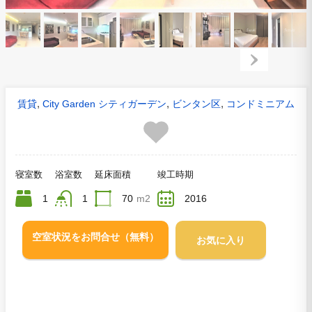
,
,
,
賃貸
City Garden シティガーデン
ビンタン区
コンドミニアム
寝室数
浴室数
延床面積
竣工時期
1
1
70
m2
2016
空室状況をお問合せ（無料）
お気に入り