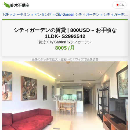
JA
鈴木不動産
TOP
»
ホーチミン
»
ビンタン区
»
City Garden シティガーデン
» シティガーデンの賃貸 | 800USD – お手頃な1LDK- S2992542
シティガーデンの賃貸 | 800USD – お手頃な
1LDK- S2992542
賃貸, City Garden シティガーデン
800$
/月
画像のタッチで拡大・左右へのスワイプで画像切替