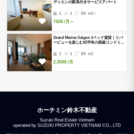
ディエンの家具付きサービスアパート
1
1
50
m2～
750$
/月～
Grand Marina Saigon 1ベッド賃貸｜リバ
ービューを楽しむ65平米の高級コンドミニ
アム
1
1
65
m2
2,300$
/月
ホーチミン鈴木不動産
Suzuki Real Estate Vietnam
operated by SUZUKI PROPERTY VIETNAM CO., LTD