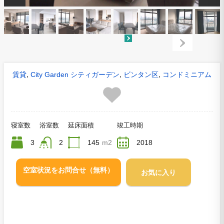
,
,
,
賃貸
City Garden シティガーデン
ビンタン区
コンドミニアム
寝室数
浴室数
延床面積
竣工時期
3
2
145
m2
2018
空室状況をお問合せ（無料）
お気に入り