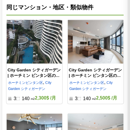
同じマンション・地区・類似物件
City Garden シティガーデン
City Garden シティガーデン
| ホーチミン ビンタン区の賃
| ホーチミン ビンタン区の賃
貸 3ベッド | CG83786
貸 3ベッド | CG808552
,
,
ホーチミン
ビンタン区
City
ホーチミン
ビンタン区
City
Garden シティガーデン
Garden シティガーデン
2,300$
/月
2,500$
/月
3
140
3
140
m2
m2