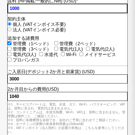
賃料 (HP掲載:一般的にNet) (USD)
*
契約主体
個人 (VATインボイス不要)
法人 (VATインボイス必要)
追加する諸費用
管理費（1ベッド）
管理費（2ベッド）
管理費（3ベッド）
電気代(1人)
電気代(2人)
電気代(3人)
水道代
Wi-Fi
メイドサービス
プロパンガス
ご入居日(デポジット2か月と前家賃) (USD)
2か月目からの費用(USD)
※1．サービスアパートは、電気、水道、ガス、Wi-Fi、ハウスキーピング、VAT
は、賃料に含まれ、電気代は含まれません。
※2．コンドミニアムは、水道光熱費、Wi-Fi、VATは、賃料に含まれません。管
理費は物件ごと、ご確認ください。
※3．賃料に各種費用を追加でき、会社のご予算に合わせてご相談ください。
※4．ホーチミンの実際の単身者利用量は150kwh程
※5．VATインボイス（法人契約）が必要の有無は、こちらを参考にしてくださ
い。