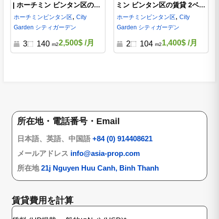
| ホーチミン ビンタン区の賃
ミン ビンタン区の賃貸 2ベッ
貸 3ベッド | C220936
ド 104平米 | CG122128
,
,
ホーチミン
ビンタン区
City
ホーチミン
ビンタン区
City
Garden シティガーデン
Garden シティガーデン
2,500$
/月
1,400$
/月
3
140
2
104
m2
m2
所在地・電話番号・Email
日本語、英語、中国語
+84 (0) 914408621
メールアドレス
info@asia-prop.com
所在地
21j Nguyen Huu Canh, Binh Thanh
賃貸費用を計算