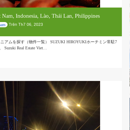
 Việt Nam, Indonesia, Lào, Thái Lan, Philippines
Trên
óa việt nam
Th7 06, 2023
ミニアムを探す（物件一覧） SUZUKI HIROYUKIホーチミ
zuki Real Estate Viet…