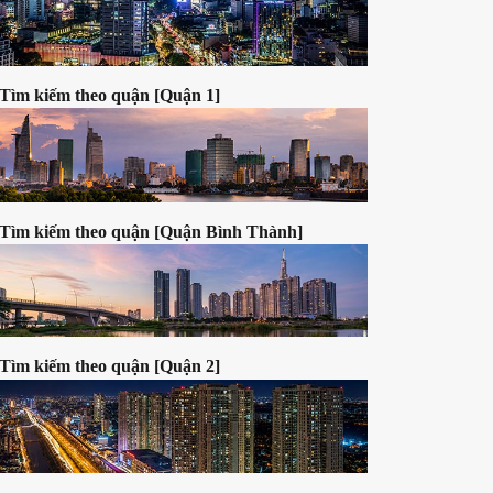
Căn hộ dịch vụ cao cấp (cho thuê)
Tìm kiếm theo quận [Quận 1]
 Nam
n
Th5
Tìm kiếm theo quận [Quận Bình Thành]