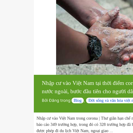
Cầu Thủ Thiêm 2 | Việt Nam Cầu thứ hai của Th
động sản, tôi rất háo hức muốn xem giá căn hộ v
tôi…
Đọc thêm