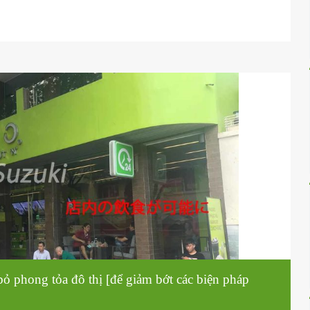
ểm corona | Thư giãn hạn chế nhập cư đối với người
ười dân Nhật Bản!
Trên
óa việt nam
Ngày 29 tháng 6 năm 2020
ạn chế nhập cư đối với người nước ngoài Cho đến nay, Việt Nam đã ch
hợp đã hồi phục và không có trường hợp tử vong nào xảy ra. Hiện tại