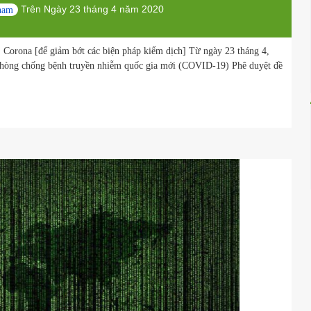
 dỡ bỏ phong tỏa đô thị [để giảm bớt các biện phá
Trên
óa việt nam
Ngày 23 tháng 4 năm 2020
hí Minh, Corona [để giảm bớt các biện pháp kiểm dịch] Từ ngày 23 thá
g dẫn phòng chống bệnh truyền nhiễm quốc gia mới (COVID-19) Phê 
 ...