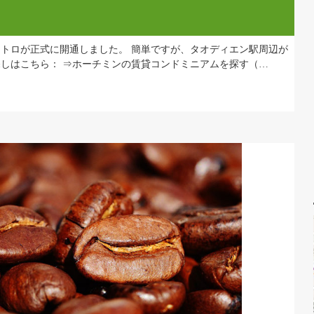
,
Trên
óa việt nam
Đầu tư và mua bất động sản Việt Nam
Th12 22
ーチミン市のメトロが正式に開通しました。 簡単ですが、タオディエ
お部屋探しはこちら： ⇒ホーチミンの賃貸コンドミニアムを探す