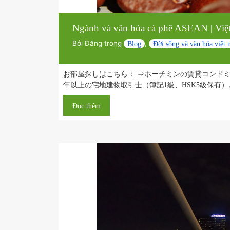
Ngành và văn hóa cà phê ASEAN |
Bởi
Đăng trong
,
Blog
Đời sống và văn h
お部屋探しはこちら： ⇒ホーチミンの賃貸コンド
年以上の宅地建物取引士（簿記1級、HSK5級保有）。 Su
Đọc thêm