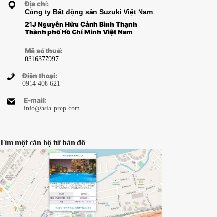
Tìm kiếm
,
Địa chỉ:
Công ty Bất động sản Suzuki Việt Na
21J Nguyễn Hữu Cảnh Bình Thạnh
Thành phố Hồ Chí Minh Việt Nam
ン駅周辺が
（…
Mã số thuế:
0316377997
Điện thoại:
0914 408 621
E-mail:
info@asia-prop.com
Tìm một căn hộ từ bản đồ