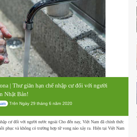
ành phố Hồ Chí Minh Cuối cùng cũng được khánh thành Khi tôi kinh 
à bất động sản trong tương lai của Thủ Thiêm sẽ biến động như thế nà