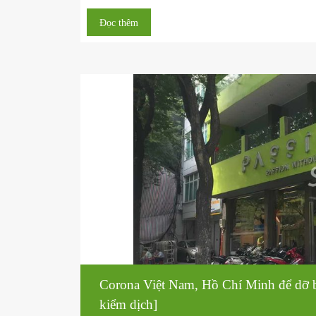
Nhập cư vào Việt Nam tại thời đi
nước ngoài, bước đầu tiên cho ng
Bởi
Đăng trong
,
Blog
Đời sống và văn h
Nhập cư vào Việt Nam trong corona | Thư giãn h
báo cáo 349 trường hợp, trong đó có 328 trường 
được phép đi du lịch Việt Nam, ngoại giao ...
Đọc thêm