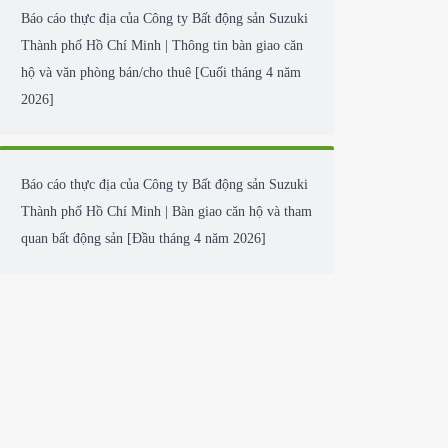
cho thuê và văn phòng cho thuê, cùng với việc
kiểm tra hiện trường [Cuối tháng 5 năm 2026]
Báo cáo thực địa của Công ty Bất động sản Suzuki
Thành phố Hồ Chí Minh | Bàn giao căn hộ cho
thuê và thông tin/hợp đồng mua bán [Đầu tháng 5
năm 2026]
p
Báo cáo thực địa của Công ty Bất động sản Suzuki
Thành phố Hồ Chí Minh | Thông tin bàn giao căn
hộ và văn phòng bán/cho thuê [Cuối tháng 4 năm
ng 4,
duyệt đề
2026]