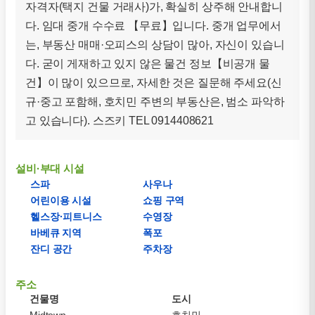
자격자(택지 건물 거래사)가, 확실히 상주해 안내합니
다. 임대 중개 수수료 【무료】입니다. 중개 업무에서
는, 부동산 매매·오피스의 상담이 많아, 자신이 있습니
다. 굳이 게재하고 있지 않은 물건 정보【비공개 물
건】이 많이 있으므로, 자세한 것은 질문해 주세요(신
규·중고 포함해, 호치민 주변의 부동산은, 범소 파악하
고 있습니다). 스즈키 TEL 0914408621
설비·부대 시설
스파
사우나
어린이용 시설
쇼핑 구역
헬스장·피트니스
수영장
바베큐 지역
폭포
잔디 공간
주차장
주소
건물명
도시