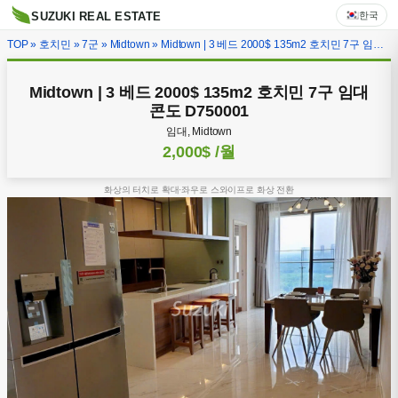
한국
SUZUKI REAL ESTATE
TOP
»
호치민
»
7군
»
Midtown
» Midtown | 3 베드 2000$ 135m2 호치민 7구 임대 콘도 D750001
Midtown | 3 베드 2000$ 135m2 호치민 7구 임대
콘도 D750001
임대, Midtown
2,000$
/월
화상의 터치로 확대·좌우로 스와이프로 화상 전환