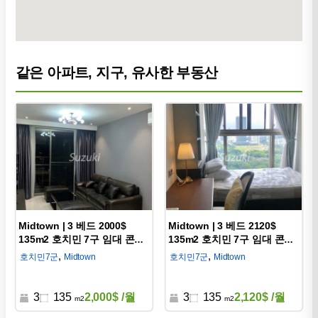
같은 아파트, 지구, 유사한 부동산
Midtown | 3 베드 2000$
Midtown | 3 베드 2120$
135m2 호치민 7구 임대 콘도
135m2 호치민 7구 임대 콘도
D750007
D750016
,
,
호치민
7군
Midtown
호치민
7군
Midtown
3
135
2,000$
/월
3
135
2,120$
/월
m2
m2