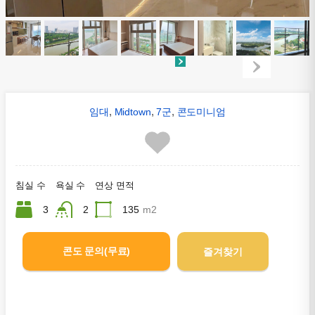
,
,
,
임대
Midtown
7군
콘도미니엄
침실 수
욕실 수
연상 면적
3
2
135
m2
콘도 문의(무료)
즐겨찾기