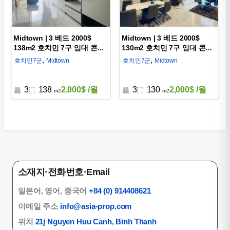
Midtown | 3 베드 2000$
Midtown | 3 베드 2000$
138m2 호치민 7구 임대 콘도
130m2 호치민 7구 임대 콘도
D750015
D750036
,
,
호치민
7군
Midtown
호치민
7군
Midtown
3
138
2,000$
/월
3
130
2,000$
/월
m2
m2
소재지·전화번호·Email
일본어, 영어, 중국어
+84 (0) 914408621
이메일 주소
info@asia-prop.com
위치
21j Nguyen Huu Canh, Binh Thanh