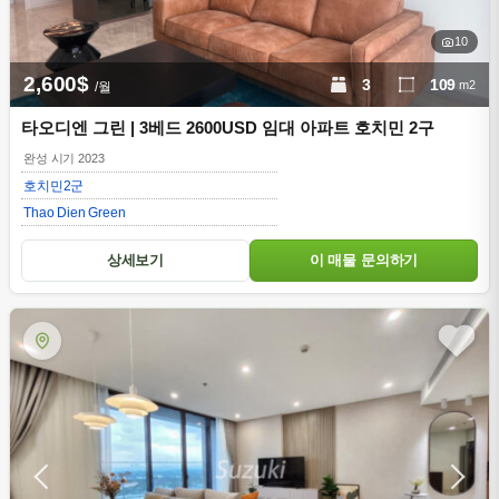
10
2,600$
3
109
m2
/월
타오디엔 그린 | 3베드 2600USD 임대 아파트 호치민 2구
완성 시기 2023
호치민
2군
Thao Dien Green
상세보기
이 매물 문의하기