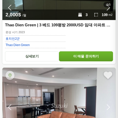
5
2,000$
3
109
m2
/월
Thao Dien Green | 3 베드 109평방 2000USD 임대 아파트 콘
도미니엄 호치민 2구
완성 시기 2023
호치민
2군
Thao Dien Green
상세보기
이 매물 문의하기