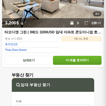
3
3,200$
3
128
m2
/월
타오디엔 그린 | 3베드 3200USD 임대 아파트 콘도미니엄 호치
민 2구
완성 시기 2023
테니스 코트
호치민
2군
Thao Dien Green
상세보기
이 매물 문의하기
부동산 찾기
임대 부동산 찾기
지역