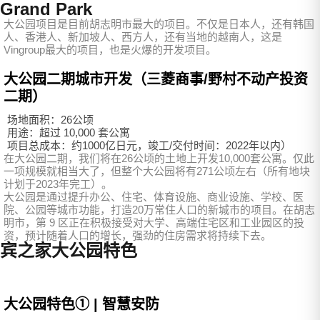
Grand Park
大公园项目是目前胡志明市最大的项目。不仅是日本人，还有韩国
人、香港人、新加坡人、西方人，还有当地的越南人，这是
Vingroup最大的项目，也是火爆的开发项目。
大公园二期城市开发（三菱商事/野村不动产投资
二期）
场地面积：26公顷
用途：超过 10,000 套公寓
项目总成本：约1000亿日元，竣工/交付时间：2022年以内）
在大公园二期，我们将在26公顷的土地上开发10,000套公寓。仅此
一项规模就相当大了，但整个大公园将有271公顷左右（所有地块
计划于2023年完工）。
大公园是通过提升办公、住宅、体育设施、商业设施、学校、医
院、公园等城市功能，打造20万常住人口的新城市的项目。在胡志
明市，第 9 区正在积极接受对大学、高端住宅区和工业园区的投
资，预计随着人口的增长，强劲的住房需求将持续下去。
宾之家大公园特色
大公园特色① | 智慧安防