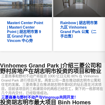
Masteri Center Point
Rainbow | 胡志明市第
| Masteri Center
九区 Vinhomes
Point | 胡志明市第 9
Grand Park 公寓（二
区 Grand Park
手出售）
Vincom 中心旁
Vinhomes Grand Park |介绍三菱公司和
野村房地产在胡志明市投资的项目和物业
三菱商事和野村不动产将投资 1000 亿日元和 80% 在 Vinhomes
Grand Park 进行项目开发。两家公司一直在推动胡志明市公寓和
住宅的发展。三菱商事正在推进胡志明市第8区的钻石莲花河滨项
目，目前该项目的三栋建筑中的两栋已经完工，剩下的一栋即将在
几个月内交付，已经取得成功。
三菱商事与野村不动产与Vingroup共同开发！
投资胡志明市最大项目 Binh Homes