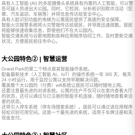
具有人工智能 (AI) 的多层摄像头系统具有内置的人工智能，可以警
告可疑人员进出大公园。同时，它检测、分析和识别欺诈活动（犯
罪、汽车盗窃、车祸等）并将信息传达给安全中心。
具有人脸识别功能的电梯为公寓居民提供了高度的安全保障。
智能火灾报警系统将火灾警报传达给居民，并导致迅速疏散。居民
将能够快速收集信息，即使他们不在大公园内。
智能交通系统与谷歌地图和各种应用程序协同工作，及时更新交通
状况，方便居民前往市中心。
大公园特色② | 智慧运营
Grand Park的第二个特点是其智能操作系统。
配备最新技术（人工智能 AI、IoT）的操作系统一年 365 天、每天
24 小时运行，用于监控公寓以支持早期解决问题。
覆盖整个大公园的（付费）wifi系统让居民可以随时随地上网。
还要注意最先进的对讲系统。公寓的住户不仅可以在室内查看大厅
的状态，还可以通过与已注册的智能手机连接，随时随地查看来访
者的状态。
还将引入停车系统（停车场搜索系统）。居民可以通过该应用程序
轻松识别可用空间。这是一个最先进的系统，适用于车牌注册和无
现金支付。