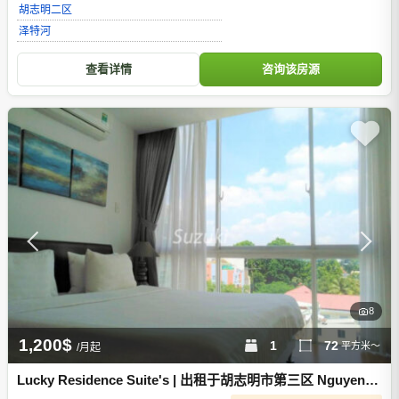
胡志明
二区
泽特河
查看详情
咨询该房源
8
1,200$
1
72
平方米～
/月起
Lucky Residence Suite's | 出租于胡志明市第三区 Nguyen