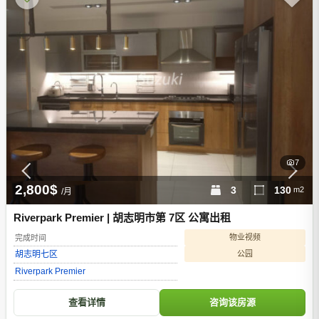
7
2,800$
3
130
m2
/月
Riverpark Premier | 胡志明市第 7区 公寓出租
物业视频
完成时间
公园
胡志明
七区
Riverpark Premier
查看详情
咨询该房源