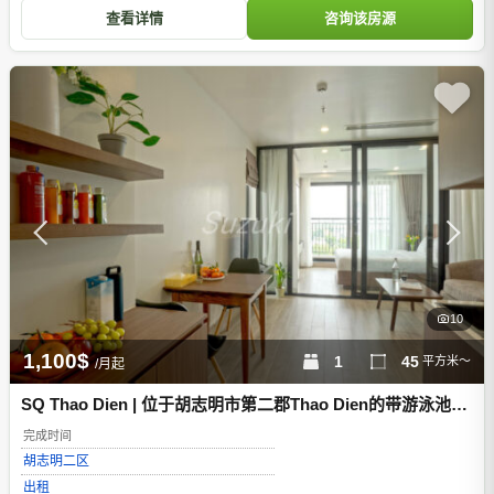
查看详情
咨询该房源
10
1,100$
1
45
平方米～
/月起
SQ Thao Dien | 位于胡志明市第二郡Thao Dien的带游泳池和
健身房的服务式公寓
完成时间
胡志明
二区
出租