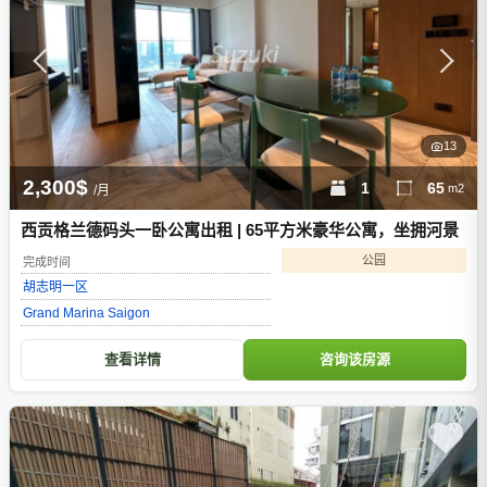
13
2,300$
1
65
m2
/月
西贡格兰德码头一卧公寓出租 | 65平方米豪华公寓，坐拥河景
公园
完成时间
胡志明
一区
Grand Marina Saigon
查看详情
咨询该房源