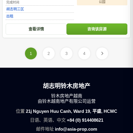
Dinh Chiu 街
公园
完成时间
胡志明
三区
出租
查看详情
咨询该房源
1
2
3
4
胡志明铃木房地产
铃木房地产越南
由铃木越南地产有限公司运营
位置
21j Nguyen Huu Canh, Ward 19, 平盛, HCMC
日语、英语、中文
+84 (0) 914408621
邮件地址
info@asia-prop.com