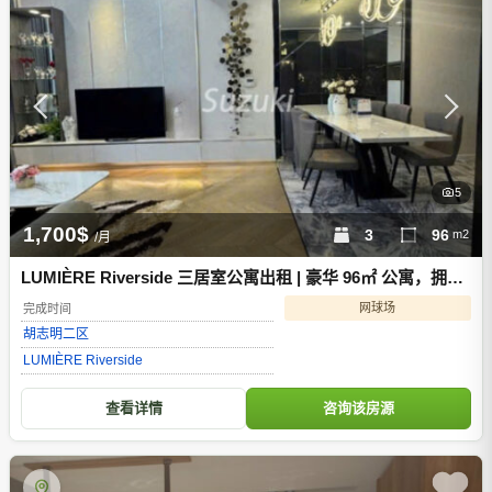
5
1,700$
3
96
m2
/月
LUMIÈRE Riverside 三居室公寓出租 | 豪华 96㎡ 公寓，拥有
设计师打造的室内装潢。
网球场
完成时间
胡志明
二区
LUMIÈRE Riverside
查看详情
咨询该房源