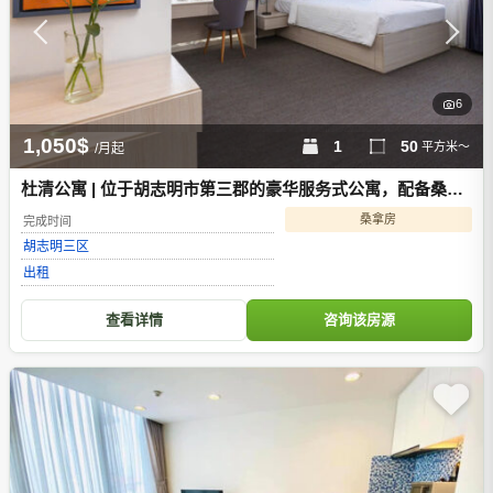
6
1,050$
1
50
平方米～
/月起
杜清公寓 | 位于胡志明市第三郡的豪华服务式公寓，配备桑拿
浴室和健身房
桑拿房
完成时间
胡志明
三区
出租
查看详情
咨询该房源