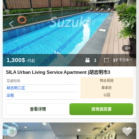
9
1,300$
1
37
平方米～
/月起
SILA Urban Living Service Apartment |胡志明市3
物业视频
完成时间
桑拿房
胡志明
三区
公园
出租
查看详情
咨询该房源