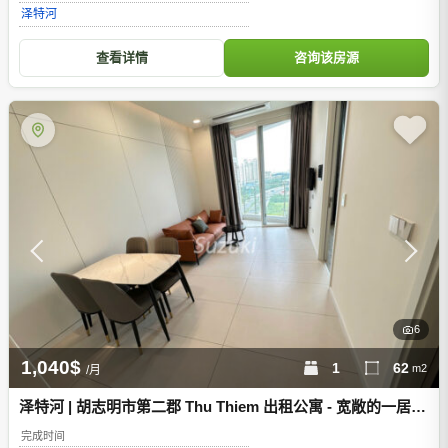
泽特河
查看详情
咨询该房源
6
1,040$
1
62
m2
/月
泽特河 | 胡志明市第二郡 Thu Thiem 出租公寓 - 宽敞的一居室
单元
完成时间