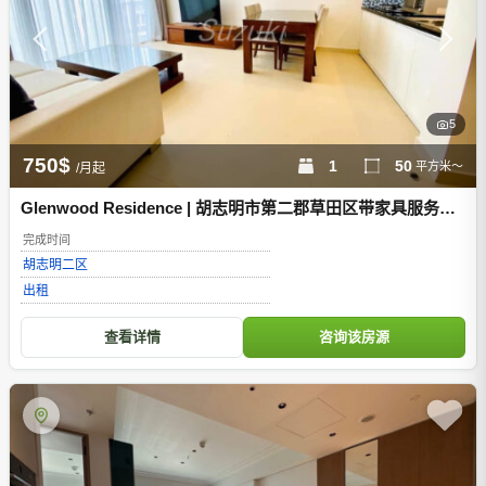
5
750$
1
50
平方米～
/月起
Glenwood Residence | 胡志明市第二郡草田区带家具服务式
公寓
完成时间
胡志明
二区
出租
查看详情
咨询该房源