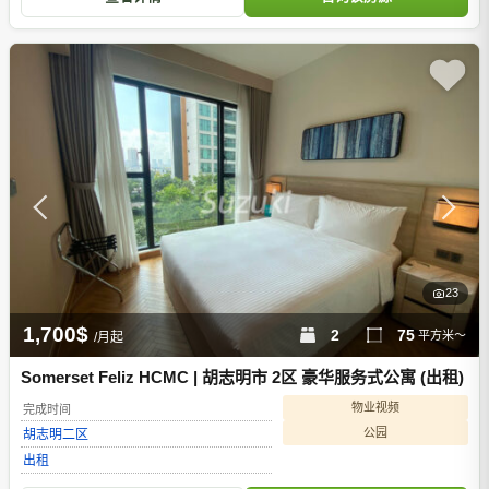
23
1,700$
2
75
平方米～
/月起
Somerset Feliz HCMC | 胡志明市 2区 豪华服务式公寓 (出租)
物业视频
完成时间
公园
胡志明
二区
出租