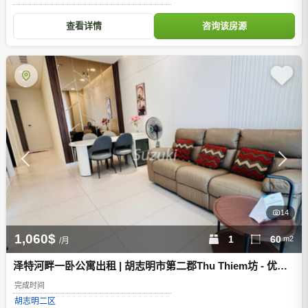
查看详情
咨询该房源
14
1,060$
1
60
m2
/月
泽特河畔一卧公寓出租 | 胡志明市第二郡Thu Thiem坊 - 优雅
的60平方米公寓
完成时间
胡志明
二区