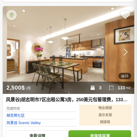
21
2,500$
3
133
m2
/月
风景谷|胡志明市7区出租公寓3房，250美元包管理费，133平
方米 D700222
物业视频
完成时间
高尔夫球
胡志明
七区
网球场
风景谷 Scenic Valley
查看详情
咨询该房源