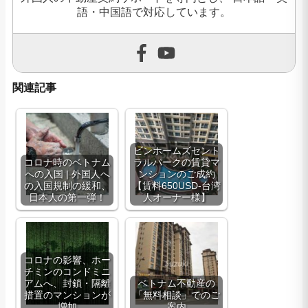
語・中国語で対応しています。
関連記事
ビンホームズセント
コロナ時のベトナム
ラルパークの賃貸マ
への入国 | 外国人へ
ンションのご成約
の入国規制の緩和、
【賃料650USD-台湾
日本人の第一弾！
人オーナー様】
コロナの影響、ホー
チミンのコンドミニ
アムへ、封鎖・隔離
ベトナム不動産の
措置のマンションが
「無料相談」でのご
増加
案内