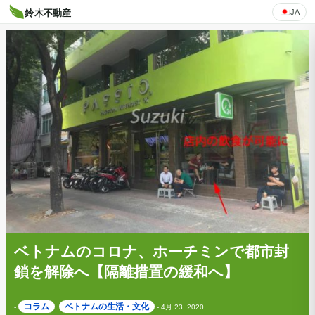
JA
鈴木不動産
ベトナムのコロナ、ホーチミンで都市封
鎖を解除へ【隔離措置の緩和へ】
コラム
ベトナムの生活・文化
-
,
-
4月 23, 2020